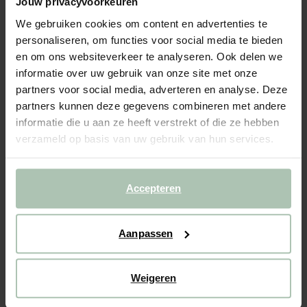
Jouw privacyvoorkeuren
- 40%
BIJNA UITVERKOCHT!
We gebruiken cookies om content en advertenties te
personaliseren, om functies voor social media te bieden
Kestbal letter x
en om ons websiteverkeer te analyseren. Ook delen we
informatie over uw gebruik van onze site met onze
6.99
4.19
partners voor social media, adverteren en analyse. Deze
partners kunnen deze gegevens combineren met andere
Gekozen maat: Onesize
informatie die u aan ze heeft verstrekt of die ze hebben
Binnen 30 minuten via e-mail
verzameld op basis van uw gebruik van hun services.
IN WINKELMAND
Accepteren
BEKIJK WINKELVOORRAAD
Gratis verzending naar winkel
Aanpassen
Achteraf betalen
Snelle levering
Weigeren
OMSCHRIJVING