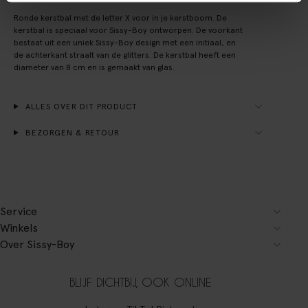
Ronde kerstbal met de letter X voor in je kerstboom. De
kerstbal is speciaal voor Sissy-Boy ontworpen. De voorkant
bestaat uit een uniek Sissy-Boy design met een initiaal, en
de achterkant straalt van de glitters. De kerstbal heeft een
diameter van 8 cm en is gemaakt van glas.
ALLES OVER DIT PRODUCT
BEZORGEN & RETOUR
Service
Winkels
Over Sissy-Boy
BLIJF DICHTBIJ, OOK ONLINE