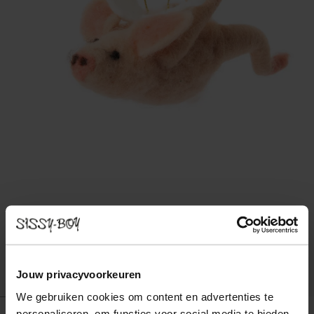
Jouw privacyvoorkeuren
We gebruiken cookies om content en advertenties te
personaliseren, om functies voor social media te bieden