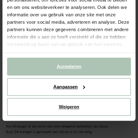
Kersthanger varken
en om ons websiteverkeer te analyseren. Ook delen we
informatie over uw gebruik van onze site met onze
9.99
partners voor social media, adverteren en analyse. Deze
partners kunnen deze gegevens combineren met andere
Gekozen maat: Onesize
informatie die u aan ze heeft verstrekt of die ze hebben
Binnen 30 minuten via e-mail
verzameld op basis van uw gebruik van hun services.
IN WINKELMAND
BEKIJK WINKELVOORRAAD
Accepteren
Gratis verzending naar winkel
Aanpassen
Achteraf betalen
Snelle levering
Weigeren
OMSCHRIJVING
Kersthanger in de vorm van een vliegend varkentje van Sissy-
Boy. De hanger is gemaakt van vilt en is 12 cm lang.