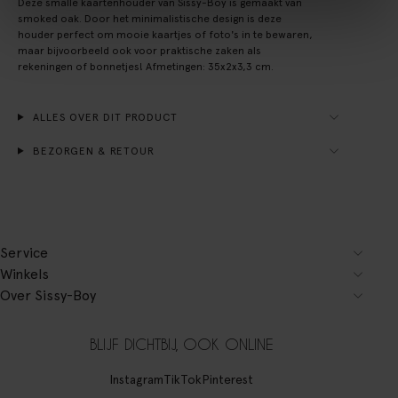
Deze smalle kaartenhouder van Sissy-Boy is gemaakt van
smoked oak. Door het minimalistische design is deze
houder perfect om mooie kaartjes of foto's in te bewaren,
maar bijvoorbeeld ook voor praktische zaken als
rekeningen of bonnetjes! Afmetingen: 35x2x3,3 cm.
ALLES OVER DIT PRODUCT
BEZORGEN & RETOUR
Service
Winkels
Over Sissy-Boy
BLIJF DICHTBIJ, OOK ONLINE
Instagram
TikTok
Pinterest