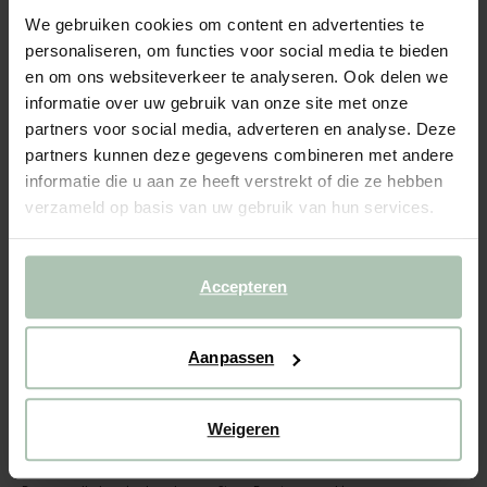
Houten kaartenhouder
We gebruiken cookies om content en advertenties te
personaliseren, om functies voor social media te bieden
7.99
en om ons websiteverkeer te analyseren. Ook delen we
informatie over uw gebruik van onze site met onze
Gekozen maat: Onesize
partners voor social media, adverteren en analyse. Deze
Binnen 30 minuten via e-mail
partners kunnen deze gegevens combineren met andere
informatie die u aan ze heeft verstrekt of die ze hebben
IN WINKELMAND
verzameld op basis van uw gebruik van hun services.
BEKIJK WINKELVOORRAAD
Gratis verzending naar winkel
Accepteren
Achteraf betalen
Snelle levering
Aanpassen
(2)
REVIEWS
Weigeren
OMSCHRIJVING