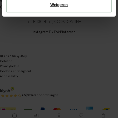
Winkels
Weigeren
Over Sissy-Boy
BLIJF DICHTBIJ, OOK ONLINE
Instagram
TikTok
Pinterest
© 2026 Sissy-Boy
Colofon
Privacybeleid
Cookies en veiligheid
Accessibility
|
9.5
10940 beoordelingen