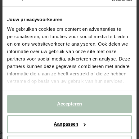
Jouw privacyvoorkeuren
We gebruiken cookies om content en advertenties te
personaliseren, om functies voor social media te bieden
en om ons websiteverkeer te analyseren. Ook delen we
informatie over uw gebruik van onze site met onze
partners voor social media, adverteren en analyse. Deze
partners kunnen deze gegevens combineren met andere
informatie die u aan ze heeft verstrekt of die ze hebben
verzameld op basis van uw gebruik van hun services.
Multicolour tafelkleed met print (140 x 220 cm)
Multicolour tafelkleed met print (160 x 300 cm)
69.99
48.99
79.99
63.99
Accepteren
Aanpassen
Service