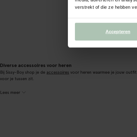
verstrekt of die ze hebben v
Accepteren
Diverse accessoires voor heren
Bij Sissy-Boy shop je de
accessoires
voor heren waarmee je jouw outfit 
voor je tussen zit.
Lees meer