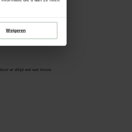
Weigeren
door er altijd wel wat moois