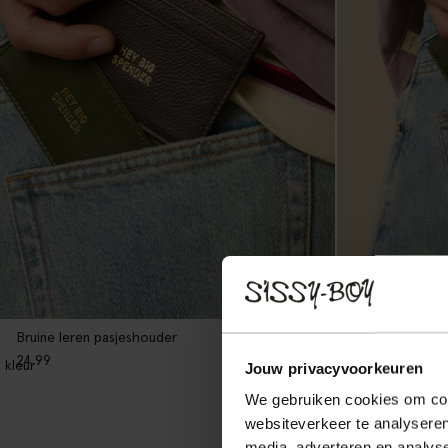
Bruine leren pasjeshouder
Donkergroene 
24.99
24.99
1
kleur
1
kleur
Jouw privacyvoorkeuren
We gebruiken cookies om cont
websiteverkeer te analyseren
media, adverteren en analys