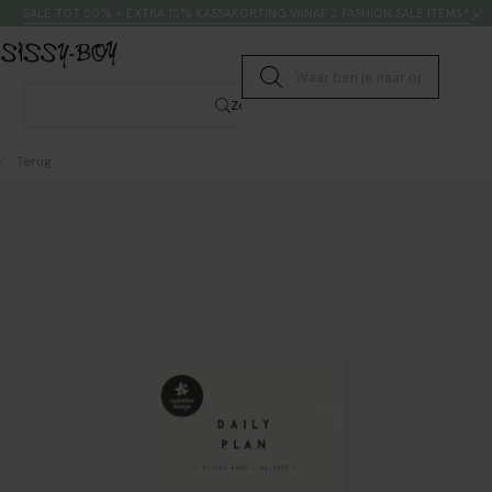
Doorgaan naar artikel
Zoeken
SALE TOT 50% + EXTRA 15% KASSAKORTING VANAF 2 FASHION SALE ITEMS*
Submit search
Zoeken
Terug