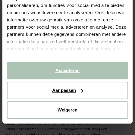
Hart sticky notes
personaliseren, om functies voor social media te bieden
en om ons websiteverkeer te analyseren. Ook delen we
3.99
informatie over uw gebruik van onze site met onze
partners voor social media, adverteren en analyse. Deze
Gekozen maat: Onesize
partners kunnen deze gegevens combineren met andere
Levertijd: 1–2 werkdagen
informatie die u aan ze heeft verstrekt of die ze hebben
verzameld op basis van uw gebruik van hun services.
IN WINKELMAND
BEKIJK WINKELVOORRAAD
Accepteren
Gratis verzending naar winkel
Achteraf betalen
Aanpassen
Snelle levering
Weigeren
OMSCHRIJVING
Sticky notes in de vorm van een hartje van Sissy-Boy. De
sticky notes komen in 3 verschillende paars tinten. Voeg een
vleugje romantiek toe aan je notities met deze schattige