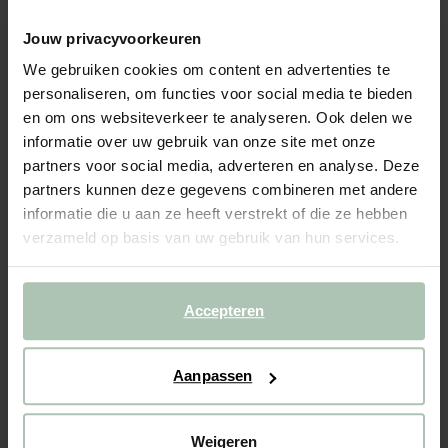
- 20%
Jouw privacyvoorkeuren
Groene lampion met mystic eye print small
We gebruiken cookies om content en advertenties te
personaliseren, om functies voor social media te bieden
14.99
11.99
en om ons websiteverkeer te analyseren. Ook delen we
informatie over uw gebruik van onze site met onze
partners voor social media, adverteren en analyse. Deze
Gekozen maat: Onesize
partners kunnen deze gegevens combineren met andere
Levertijd: 0 werkdag(en)
informatie die u aan ze heeft verstrekt of die ze hebben
IN WINKELMAND
verzameld op basis van uw gebruik van hun services.
Gratis verzending naar winkel
Achteraf betalen
Accepteren
Snelle levering
Aanpassen
(2)
REVIEWS
OMSCHRIJVING
Weigeren