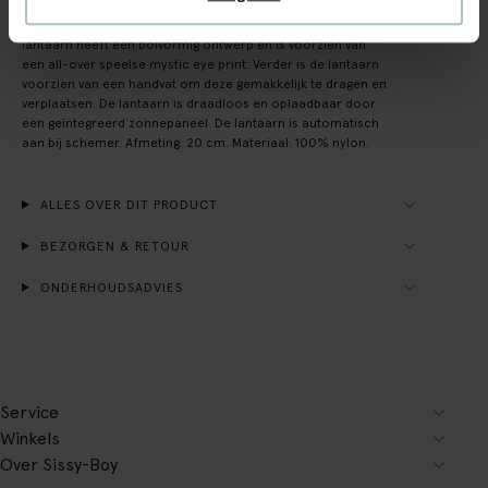
Groene lampion met mystic eye print van Sissy-Boy. De
lantaarn heeft een bolvormig ontwerp en is voorzien van
een all-over speelse mystic eye print. Verder is de lantaarn
voorzien van een handvat om deze gemakkelijk te dragen en
verplaatsen. De lantaarn is draadloos en oplaadbaar door
een geïntegreerd zonnepaneel. De lantaarn is automatisch
aan bij schemer. Afmeting: 20 cm. Materiaal: 100% nylon.
ALLES OVER DIT PRODUCT
BEZORGEN & RETOUR
ONDERHOUDSADVIES
Service
Winkels
Over Sissy-Boy