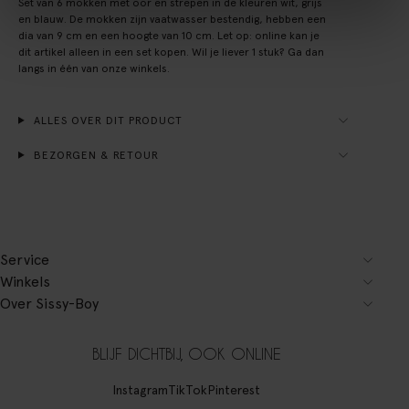
Set van 6 mokken met oor en strepen in de kleuren wit, grijs
en blauw. De mokken zijn vaatwasser bestendig, hebben een
dia van 9 cm en een hoogte van 10 cm. Let op: online kan je
dit artikel alleen in een set kopen. Wil je liever 1 stuk? Ga dan
langs in één van onze winkels.
ALLES OVER DIT PRODUCT
BEZORGEN & RETOUR
Service
Winkels
Over Sissy-Boy
BLIJF DICHTBIJ, OOK ONLINE
Instagram
TikTok
Pinterest