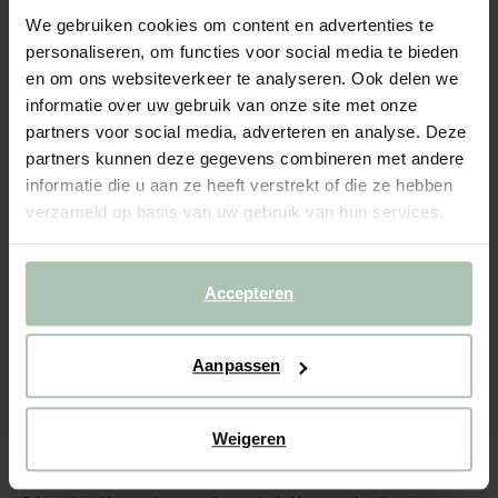
Groen met blauwe porseleinen mok met oor
We gebruiken cookies om content en advertenties te
personaliseren, om functies voor social media te bieden
89.94
/ 6 st.
en om ons websiteverkeer te analyseren. Ook delen we
informatie over uw gebruik van onze site met onze
Gekozen maat: Onesize
partners voor social media, adverteren en analyse. Deze
Levertijd: 2–3 werkdagen
partners kunnen deze gegevens combineren met andere
informatie die u aan ze heeft verstrekt of die ze hebben
IN WINKELMAND
verzameld op basis van uw gebruik van hun services.
BEKIJK WINKELVOORRAAD
Gratis verzending naar winkel
Accepteren
Achteraf betalen
Snelle levering
Aanpassen
(7)
REVIEWS
Weigeren
OMSCHRIJVING