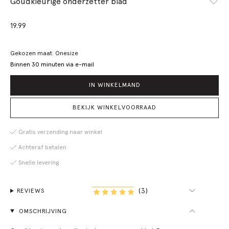
Goudkleurige onderzetter blad
19.99
Gekozen maat: Onesize
Binnen 30 minuten via e-mail
IN WINKELMAND
BEKIJK WINKELVOORRAAD
Gratis verzending naar winkel
Achteraf betalen
Snelle levering
(3)
REVIEWS
OMSCHRIJVING