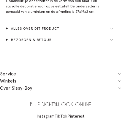
Goudkleurige onderzetter in de vorm van een blad. Een
stijlvolle decoratie voor op je eettafel! De onderzetter is
gemaakt van aluminium en de afmeting is 27x19x2 cm.
ALLES OVER DIT PRODUCT
BEZORGEN & RETOUR
Service
Winkels
Over Sissy-Boy
BLIJF DICHTBIJ, OOK ONLINE
Instagram
TikTok
Pinterest