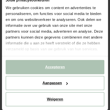
Jouw privacyvoorkeuren
Goudkleurige haak zwaan
We gebruiken cookies om content en advertenties te
14.99
personaliseren, om functies voor social media te bieden
en om ons websiteverkeer te analyseren. Ook delen we
informatie over uw gebruik van onze site met onze
Gekozen maat: Onesize
Levertijd: 1–2 werkdagen
partners voor social media, adverteren en analyse. Deze
partners kunnen deze gegevens combineren met andere
IN WINKELMAND
informatie die u aan ze heeft verstrekt of die ze hebben
verzameld op basis van uw gebruik van hun services.
BEKIJK WINKELVOORRAAD
Gratis verzending naar winkel
Accepteren
Achteraf betalen
Snelle levering
Aanpassen
(2)
REVIEWS
Weigeren
OMSCHRIJVING