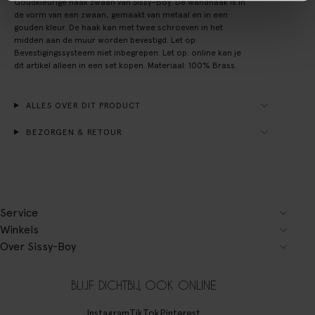
Goudkleurige haak zwaan van Sissy-Boy. De wandhaak is in
de vorm van een zwaan, gemaakt van metaal en in een
gouden kleur. De haak kan met twee schroeven in het
midden aan de muur worden bevestigd. Let op:
Bevestigingssysteem niet inbegrepen. Let op: online kan je
dit artikel alleen in een set kopen. Materiaal: 100% Brass.
ALLES OVER DIT PRODUCT
BEZORGEN & RETOUR
Service
Winkels
Over Sissy-Boy
BLIJF DICHTBIJ, OOK ONLINE
Instagram
TikTok
Pinterest