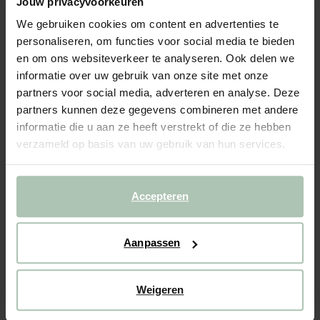
Goudkleurig fotolijstje dubbelglas staand met
Jouw privacyvoorkeuren
madeliefjes (8x8 cm)
We gebruiken cookies om content en advertenties te
personaliseren, om functies voor social media te bieden
17.99
en om ons websiteverkeer te analyseren. Ook delen we
informatie over uw gebruik van onze site met onze
Gekozen maat: Onesize
partners voor social media, adverteren en analyse. Deze
Levertijd: 1–2 werkdagen
partners kunnen deze gegevens combineren met andere
informatie die u aan ze heeft verstrekt of die ze hebben
IN WINKELMAND
verzameld op basis van uw gebruik van hun services.
BEKIJK WINKELVOORRAAD
Accepteren
Gratis verzending naar winkel
Achteraf betalen
Aanpassen
Snelle levering
(3)
REVIEWS
Weigeren
OMSCHRIJVING