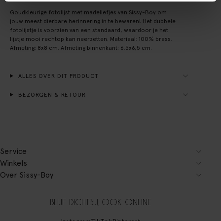
Goudkleurige fotolijst met madeliefjes van Sissy-Boy om
jouw meest dierbare herinnering in te bewaren! Het dubbele
fotolijstje is voorzien van een standaard, waardoor je het
lijstje mooi rechtop kan neerzetten. Materiaal: 100% brass.
Afmeting: 8x8 cm. Afmeting binnenkant: 6,5x6,5 cm.
ALLES OVER DIT PRODUCT
BEZORGEN & RETOUR
Service
Winkels
Over Sissy-Boy
BLIJF DICHTBIJ, OOK ONLINE