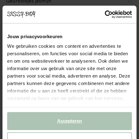
Geurblokjes jasmijn
19.96
/ 4 st.
Kleuren
Jouw privacyvoorkeuren
We gebruiken cookies om content en advertenties te
personaliseren, om functies voor social media te bieden
en om ons websiteverkeer te analyseren. Ook delen we
informatie over uw gebruik van onze site met onze
partners voor social media, adverteren en analyse. Deze
Gekozen maat: Onesize
partners kunnen deze gegevens combineren met andere
Levertijd: 1–2 werkdagen
informatie die u aan ze heeft verstrekt of die ze hebben
verzameld op basis van uw gebruik van hun services.
IN WINKELMAND
BEKIJK WINKELVOORRAAD
Accepteren
Gratis verzending naar winkel