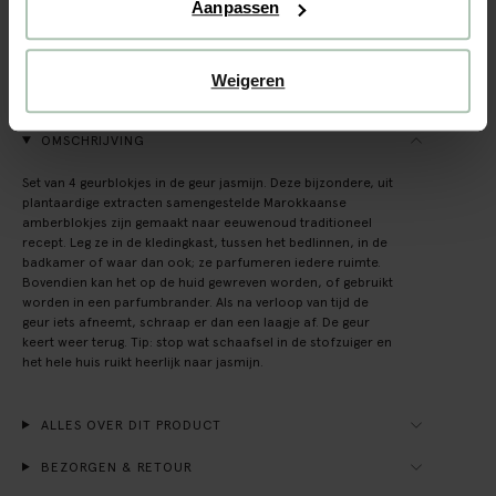
Achteraf betalen
Aanpassen
Snelle levering
Weigeren
(213)
REVIEWS
OMSCHRIJVING
Set van 4 geurblokjes in de geur jasmijn. Deze bijzondere, uit
plantaardige extracten samengestelde Marokkaanse
amberblokjes zijn gemaakt naar eeuwenoud traditioneel
recept. Leg ze in de kledingkast, tussen het bedlinnen, in de
badkamer of waar dan ook; ze parfumeren iedere ruimte.
Bovendien kan het op de huid gewreven worden, of gebruikt
worden in een parfumbrander. Als na verloop van tijd de
geur iets afneemt, schraap er dan een laagje af. De geur
keert weer terug. Tip: stop wat schaafsel in de stofzuiger en
het hele huis ruikt heerlijk naar jasmijn.
ALLES OVER DIT PRODUCT
BEZORGEN & RETOUR