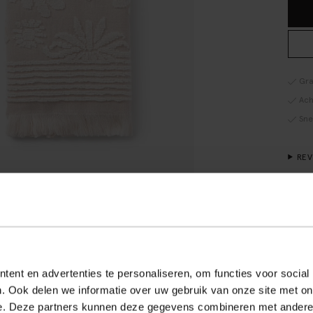
Gra
Ach
Sne
RE
OM
Gaste
gaste
heeft
grade
bijpa
ent en advertenties te personaliseren, om functies voor social
. Ook delen we informatie over uw gebruik van onze site met on
e. Deze partners kunnen deze gegevens combineren met andere i
ALL