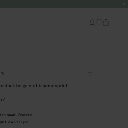
0%
endoek beige met bloemenprint
.29
en maat: Onesize
ijd: 1–2 werkdagen