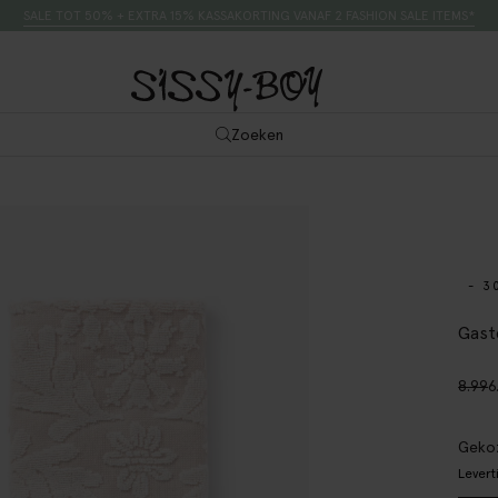
SALE TOT 50% + EXTRA 15% KASSAKORTING VANAF 2 FASHION SALE ITEMS*
Zoeken
- 3
Gast
8.99
6
Gekoz
Levert