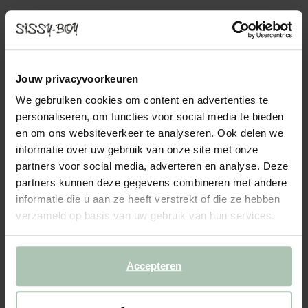
- 50%
Donkerrode raffia crochet tas
Jouw privacyvoorkeuren
59.99
30.00
We gebruiken cookies om content en advertenties te
Kleuren
personaliseren, om functies voor social media te bieden
en om ons websiteverkeer te analyseren. Ook delen we
informatie over uw gebruik van onze site met onze
partners voor social media, adverteren en analyse. Deze
partners kunnen deze gegevens combineren met andere
informatie die u aan ze heeft verstrekt of die ze hebben
verzameld op basis van uw gebruik van hun services.
Gekozen maat: Onesize
Levertijd: 1–2 werkdagen
Accepteren
IN WINKELMAND
BEKIJK WINKELVOORRAAD