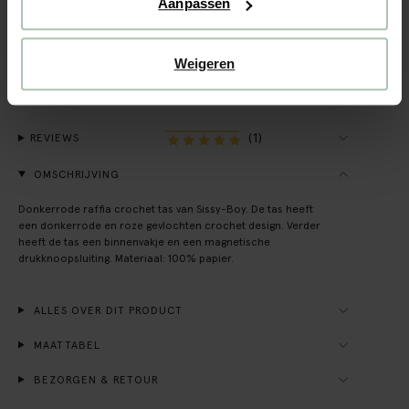
Aanpassen
Gratis verzending naar winkel
Achteraf betalen
Weigeren
Snelle levering
(1)
REVIEWS
OMSCHRIJVING
Donkerrode raffia crochet tas van Sissy-Boy. De tas heeft
een donkerrode en roze gevlochten crochet design. Verder
heeft de tas een binnenvakje en een magnetische
drukknoopsluiting. Materiaal: 100% papier.
ALLES OVER DIT PRODUCT
MAATTABEL
BEZORGEN & RETOUR