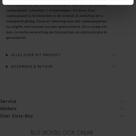
Mooi verpakt en via de post verstuurd? Kies voor de fysieke
cadeaukaart. Levertijd: 2-4 werkdagen. De Sissy-Boy
cadeaukaart is te besteden in de winkels & webshop en is
onbeperkt geldig. Houd er rekening mee dat cadeaukaarten
na uitgifte niet kunnen worden geannuleerd. Dit is nodig om
een correcte verwerking van transacties en administratie te
garanderen.
ALLES OVER DIT PRODUCT
BEZORGEN & RETOUR
Service
Winkels
Over Sissy-Boy
BLIJF DICHTBIJ, OOK ONLINE