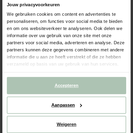
Digitaal - Cadeaukaart 75 euro
Jouw privacyvoorkeuren
We gebruiken cookies om content en advertenties te
75.00
personaliseren, om functies voor social media te bieden
en om ons websiteverkeer te analyseren. Ook delen we
Gekozen maat: Onesize
informatie over uw gebruik van onze site met onze
Levertijd: 0 werkdag(en)
partners voor social media, adverteren en analyse. Deze
partners kunnen deze gegevens combineren met andere
IN WINKELMAND
informatie die u aan ze heeft verstrekt of die ze hebben
BEKIJK WINKELVOORRAAD
verzameld op basis van uw gebruik van hun services.
Gratis verzending naar winkel
Accepteren
Achteraf betalen
Snelle levering
Aanpassen
OMSCHRIJVING
Verras je geliefden met het perfecte cadeau: de Sissy-Boy
Weigeren
cadeaukaart. Last-minute cadeau? Kies voor de digitale
cadeaukaart, en ontvang of verstuur deze direct via e-mail.