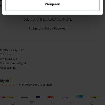
Winkels
Weigeren
Over Sissy-Boy
BLIJF DICHTBIJ, OOK ONLINE
Instagram
TikTok
Pinterest
© 2026 Sissy-Boy
Colofon
Privacybeleid
Cookies en veiligheid
Accessibility
|
9.5
10940 beoordelingen