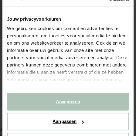
Jouw privacyvoorkeuren
We gebruiken cookies om content en advertenties te
personaliseren, om functies voor social media te bieden
en om ons websiteverkeer te analyseren. Ook delen we
informatie over uw gebruik van onze site met onze
partners voor social media, adverteren en analyse. Deze
partners kunnen deze gegevens combineren met andere
informatie die u aan ze heeft verstrekt of die ze hebben
verzameld op basis van uw gebruik van hun services.
LEE grijze barrel jeans
109.95
65.97
Accepteren
Aanpassen
Service