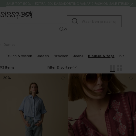
Doorgaan naar artikel
Zoeken
SALE TOT 50% + EXTRA 15% KASSAKORTING VANAF 2 FASHION SALE ITEMS*
Submit search
Zoeken
Dames
Truien & vesten
Jassen
Broeken
Jeans
Blouses & tops
Blazers &
Filter & sorteer
93 Items
-20%
-40%