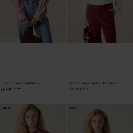
Roze blouse met lurex
Witte blouse met pofmouwen
80.00
47.99
79.98
40.00
1
kleur
-40%
-40%