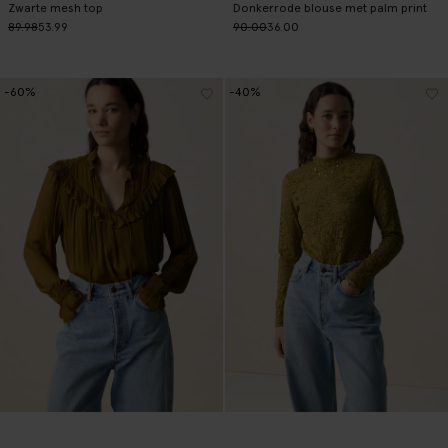
Zwarte mesh top
Donkerrode blouse met palm print
89.98
53.99
90.00
36.00
-60%
-40%