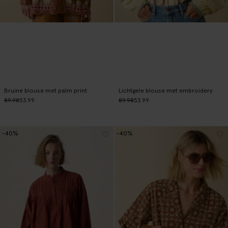
Bruine blouse met palm print
Lichtgele blouse met embroidery
89.98
53.99
89.98
53.99
-40%
-40%