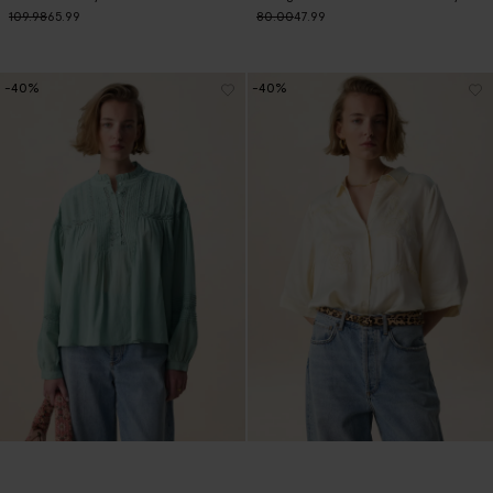
109.98
65.99
80.00
47.99
-40%
-40%