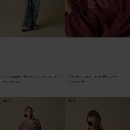
Blauwe gestreepte blouse met pailletten
Paarse blouse met embroidery
79.99
63.99
89.98
53.99
-20%
-40%