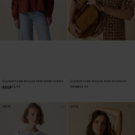
Donkerrode blouse met embroidery
Donkerrode blouse met broderie
89.98
53.99
99.98
59.99
1
kleur
-40%
-20%