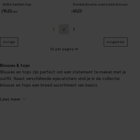
Witte kanten top
Donkerbruine oversized blouse
94.99
69.99
2
Kleuren
1
kleur
1
2
3
Vorige
Huidige pagina
Vorige
vorige
volgende
Blouses & tops
Blouses en tops zijn perfect om een statement te maken met je
outfit. Naast verschillende eyecatchers vind je in de collectie
blouses en tops een breed assortiment van basics.
Lees meer