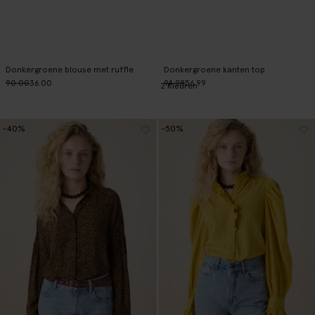
Donkergroene blouse met ruffle
Donkergroene kanten top
90.00
36.00
94.98
56.99
2
Kleuren
-40%
-50%