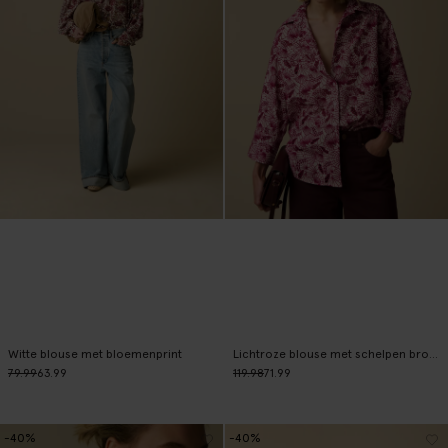
Witte blouse met bloemenprint
Lichtroze blouse met schelpen broderie
79.99
63.99
119.98
71.99
-40%
-40%