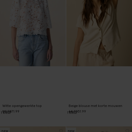
Witte opengewerkte top
Beige blouse met korte mouwen
119.98
71.99
64.99
51.99
1
kleur
1
kleur
new
new