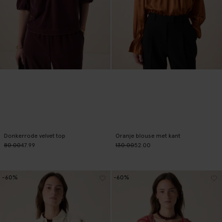
Donkerrode velvet top
Oranje blouse met kant
80.00
47.99
130.00
52.00
-60%
-60%