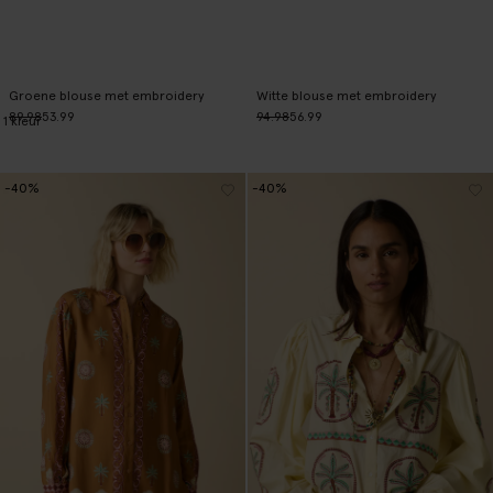
Groene blouse met embroidery
Witte blouse met embroidery
89.98
53.99
94.98
56.99
1
kleur
-40%
-40%