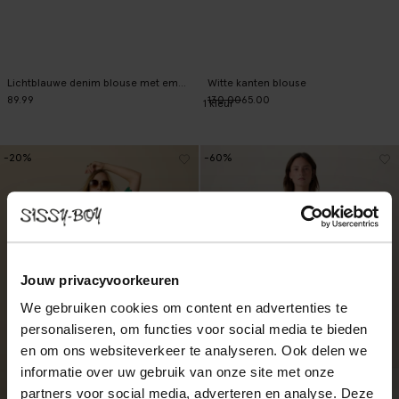
Lichtblauwe denim blouse met embroidery
Witte kanten blouse
89.99
130.00
65.00
1
kleur
-20%
-60%
Jouw privacyvoorkeuren
We gebruiken cookies om content en advertenties te
personaliseren, om functies voor social media te bieden
en om ons websiteverkeer te analyseren. Ook delen we
informatie over uw gebruik van onze site met onze
partners voor social media, adverteren en analyse. Deze