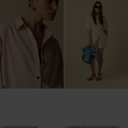
Lichtroze boxy blouse
Lichtgele blouse met embroidery