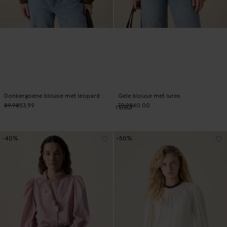
Donkergoene blouse met leopard print
Gele blouse met lurex
89.98
53.99
79.98
40.00
1
kleur
-40%
-50%