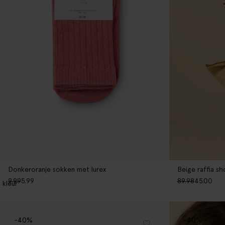
Donkeroranje sokken met lurex
Beige raffia s
9.99
5.99
89.98
45.00
1
kleur
-40%
-40%