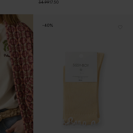
34.99
17.50
-40%