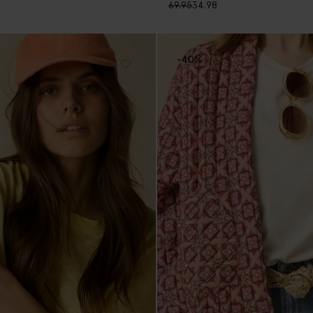
69.95
34.98
-40%