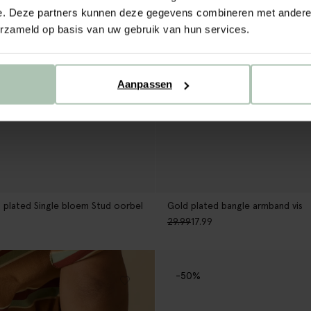
e. Deze partners kunnen deze gegevens combineren met andere i
erzameld op basis van uw gebruik van hun services.
Aanpassen
 plated Single bloem Stud oorbel
Gold plated bangle armband vis
29.99
17.99
-50%