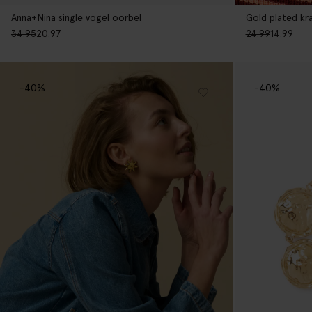
Anna+Nina single vogel oorbel
Gold plated kr
34.95
20.97
24.99
14.99
-40%
-40%