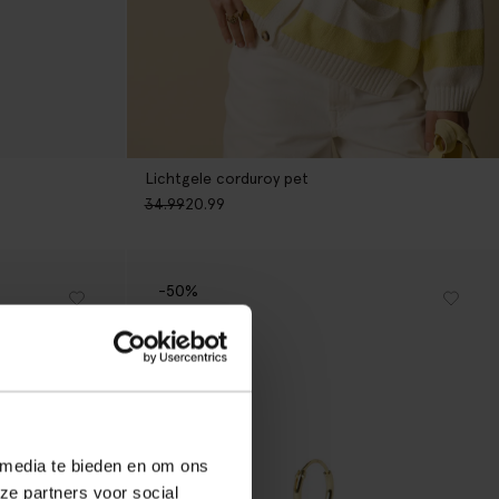
Lichtgele corduroy pet
34.99
20.99
-50%
 media te bieden en om ons
ze partners voor social