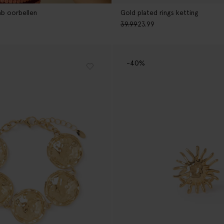
ab oorbellen
Gold plated rings ketting
39.99
23.99
-40%