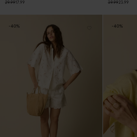
29.99
17.99
39.99
23.99
-40%
-40%