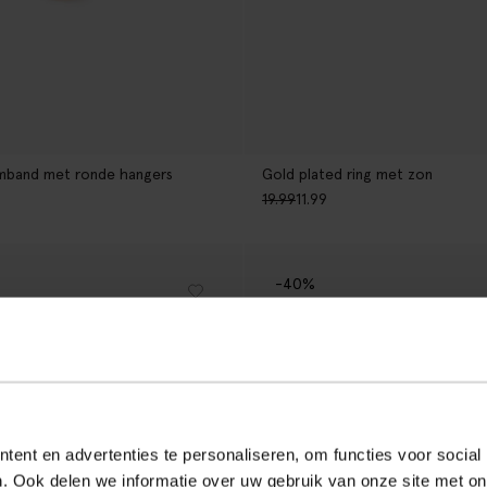
rmband met ronde hangers
Gold plated ring met zon
19.99
11.99
-40%
ent en advertenties te personaliseren, om functies voor social
. Ook delen we informatie over uw gebruik van onze site met on