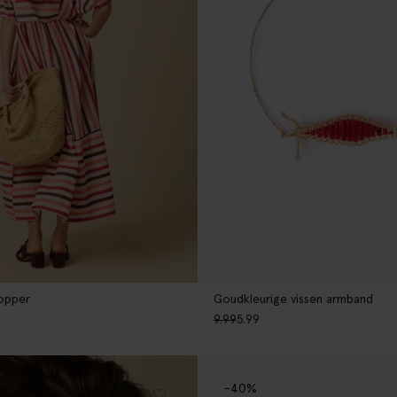
hopper
Goudkleurige vissen armband
9.99
5.99
-40%