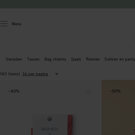
Doorgaan naar artikel
Menu
Dames
Sieraden
Tassen
Bag charms
Sjaals
Riemen
Sokken en panty
140 Items
-40%
-50%