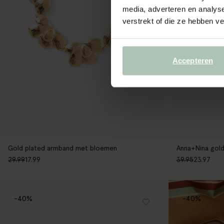
media, adverteren en analys
verstrekt of die ze hebben v
Accepteren
Gold plated armband met bloemen
Anna+Nina gold
29.99
17.99
39.95
23.97
-40%
-40%