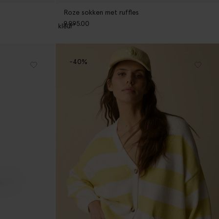
Roze sokken met ruffles
9.99
5.00
1
kleur
-40%