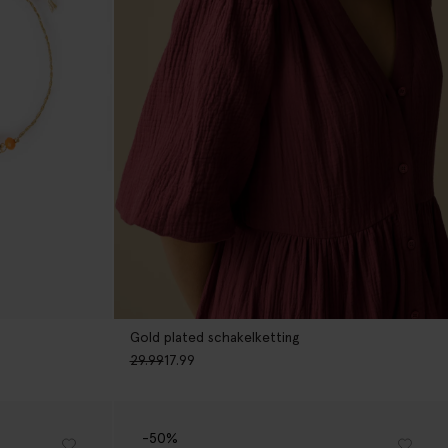
Gold plated schakelketting
29.99
17.99
-50%