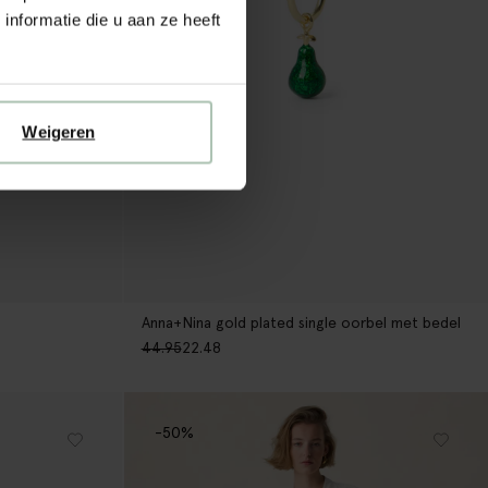
nformatie die u aan ze heeft
Weigeren
Anna+Nina gold plated single oorbel met bedel
44.95
22.48
-50%