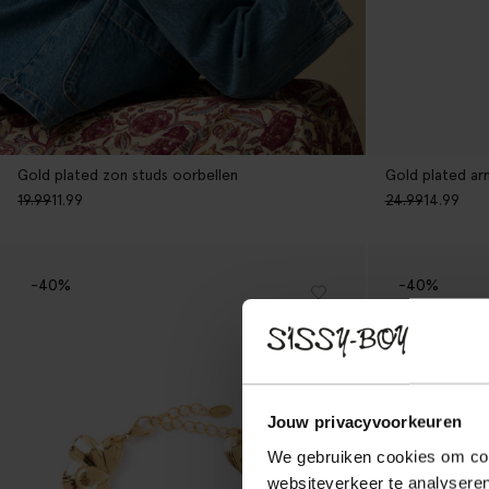
Gold plated zon studs oorbellen
Gold plated a
19.99
11.99
24.99
14.99
-40%
-40%
Jouw privacyvoorkeuren
We gebruiken cookies om cont
websiteverkeer te analyseren