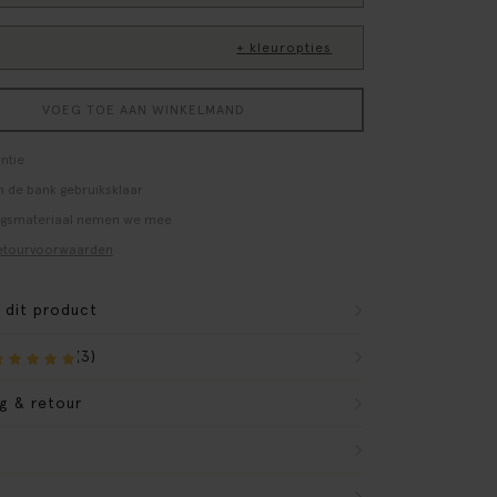
+ kleuropties
VOEG TOE AAN WINKELMAND
ntie
 de bank gebruiksklaar
ngsmateriaal nemen we mee
etourvoorwaarden
r dit product
(3)
g & retour