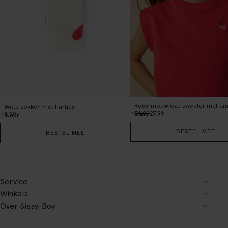
Rode mouwloze sweater met em
Witte sokken met hartjes
39.99
27.99
1
kleur
8.99
1
kleur
BESTEL MEE
BESTEL MEE
Service
Winkels
Over Sissy-Boy