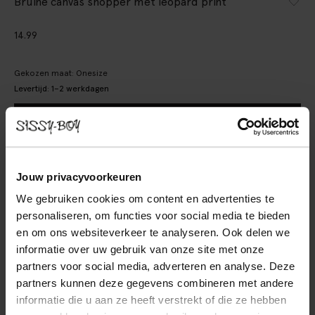
Bruine canvas shopper met leopard print
14.99
Gekozen maat: Onesize
Levertijd: 1–2 werkdagen
IN WINKELMAND
BEKIJK WINKELVOORRAAD
Jouw privacyvoorkeuren
Gratis verzending naar winkel
We gebruiken cookies om content en advertenties te
Achteraf betalen
personaliseren, om functies voor social media te bieden
Snelle levering
en om ons websiteverkeer te analyseren. Ook delen we
informatie over uw gebruik van onze site met onze
OMSCHRIJVING
partners voor social media, adverteren en analyse. Deze
partners kunnen deze gegevens combineren met andere
Bruine canvas shopper met leopard print van Sissy-Boy. De
informatie die u aan ze heeft verstrekt of die ze hebben
canvas shopper heeft een magnetische drukknoop,
binnenvak met rits en een all-over leopard print.