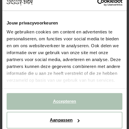
1199.00
Comfortabele 4-zits velvet bank uit de Amsterdam serie. De
Jouw privacyvoorkeuren
bank heeft dankzij het zachte, velvet materiaal een luxe
uitstraling en een comfortabele zitervaring. Let op: Bij de
We gebruiken cookies om content en advertenties te
levering kan de bank in kleur afwijken van de stofstaa...
personaliseren, om functies voor social media te bieden
Lees meer
en om ons websiteverkeer te analyseren. Ook delen we
informatie over uw gebruik van onze site met onze
partners voor social media, adverteren en analyse. Deze
1
Model
partners kunnen deze gegevens combineren met andere
informatie die u aan ze heeft verstrekt of die ze hebben
2
Stof
:
+ kleuropties
verzameld op basis van uw gebruik van hun services.
3
Extra's
+ toevoegen
Accepteren
VOEG TOE AAN WINKELMAND
Aanpassen
CBW garantie