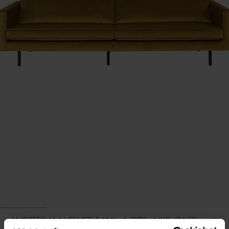
AMSTERDAM VELVET BANK 4-ZITS JUKE OKER