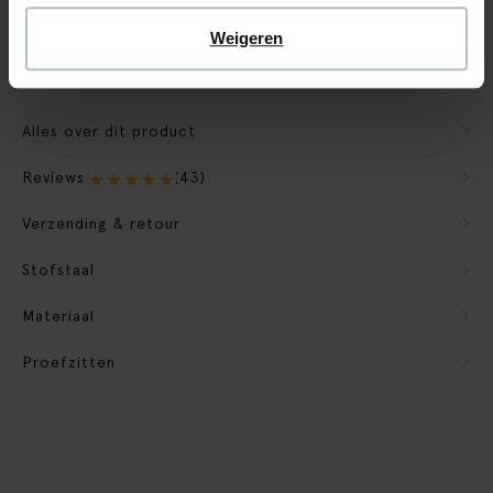
We maken de bank gebruiksklaar
Weigeren
Verpakkingsmateriaal nemen we mee
Banken retourvoorwaarden
Alles over dit product
Reviews
(43)
Verzending & retour
Stofstaal
Materiaal
Proefzitten