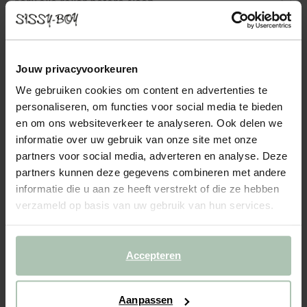
Aery olie roller before sleep
14.99
Jouw privacyvoorkeuren
Kleuren
We gebruiken cookies om content en advertenties te
personaliseren, om functies voor social media te bieden
en om ons websiteverkeer te analyseren. Ook delen we
informatie over uw gebruik van onze site met onze
partners voor social media, adverteren en analyse. Deze
partners kunnen deze gegevens combineren met andere
Gekozen maat: Onesize
informatie die u aan ze heeft verstrekt of die ze hebben
Binnen 30 minuten via e-mail
verzameld op basis van uw gebruik van hun services.
IN WINKELMAND
Accepteren
BEKIJK WINKELVOORRAAD
Gratis verzending naar winkel
Aanpassen