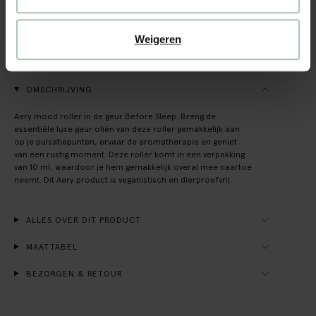
Achteraf betalen
Snelle levering
Weigeren
(4)
REVIEWS
OMSCHRIJVING
Aery mood roller in de geur Before Sleep. Breng de
essentiële luxe geur oliën van deze roller gemakkelijk aan
op je pulsatiepunten, ervaar de aromatherapie en geniet
van een rustig moment. Deze roller komt in een verpakking
van 10 ml, waardoor je hem gemakkelijk overal mee naartoe
neemt. Dit Aery product is veganistisch en dierproefvrij.
ALLES OVER DIT PRODUCT
MAATTABEL
BEZORGEN & RETOUR