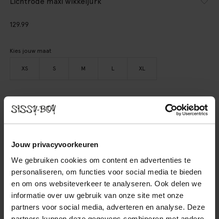
Lichtrode maxi wikkeljurk
129.99
Kies jouw maat
XS
S
M
L
XL
IN WINKELMAND
BEKIJK WINKELVOORRAAD
Jouw privacyvoorkeuren
Gratis verzending naar winkel
We gebruiken cookies om content en advertenties te
Achteraf betalen
personaliseren, om functies voor social media te bieden
Snelle levering
en om ons websiteverkeer te analyseren. Ook delen we
informatie over uw gebruik van onze site met onze
partners voor social media, adverteren en analyse. Deze
OMSCHRIJVING
partners kunnen deze gegevens combineren met andere