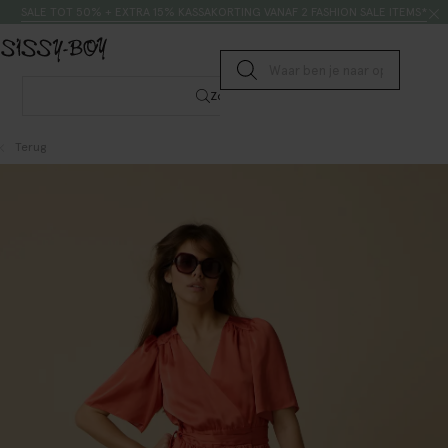
Doorgaan naar artikel
Zoeken
SALE TOT 50% + EXTRA 15% KASSAKORTING VANAF 2 FASHION SALE ITEMS*
Submit search
Zoeken
Terug