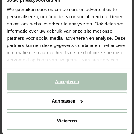
Jouw privacyvoorkeuren
Roze keramieken mok met oor
We gebruiken cookies om content en advertenties te
89.94
/ 6 st.
personaliseren, om functies voor social media te bieden
en om ons websiteverkeer te analyseren. Ook delen we
informatie over uw gebruik van onze site met onze
Gekozen maat: Onesize
Levertijd: 1–2 werkdagen
partners voor social media, adverteren en analyse. Deze
partners kunnen deze gegevens combineren met andere
IN WINKELMAND
informatie die u aan ze heeft verstrekt of die ze hebben
verzameld op basis van uw gebruik van hun services.
BEKIJK WINKELVOORRAAD
Gratis verzending naar winkel
Accepteren
Achteraf betalen
Snelle levering
Aanpassen
(1)
REVIEWS
Weigeren
OMSCHRIJVING