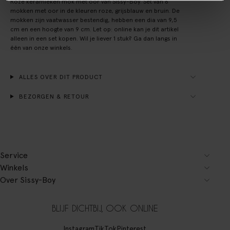
Roze keramieken mok met oor van Sissy-Boy. Set van 6
mokken met oor in de kleuren roze, grijsblauw en bruin. De
mokken zijn vaatwasser bestendig, hebben een dia van 9,5
cm en een hoogte van 9 cm. Let op: online kan je dit artikel
alleen in een set kopen. Wil je liever 1 stuk? Ga dan langs in
één van onze winkels.
ALLES OVER DIT PRODUCT
BEZORGEN & RETOUR
Service
Winkels
Over Sissy-Boy
BLIJF DICHTBIJ, OOK ONLINE
Instagram
TikTok
Pinterest