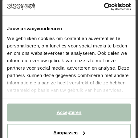
SIR HOCKER LUCERA BRICK
479.00
Deze mooie hocker vormt dé perfecte toevoeging aan de Sir
Jouw privacyvoorkeuren
bank van Sissy-Boy. Schuif de hocker aan de bank en creëer een
We gebruiken cookies om content en advertenties te
chaise longue. De stof is gemaakt van een mix van polyester en
personaliseren, om functies voor social media te bieden
nylon, wat zorgt voor een rustieke uitstraling...
Lees meer
en om ons websiteverkeer te analyseren. Ook delen we
informatie over uw gebruik van onze site met onze
1
Model
partners voor social media, adverteren en analyse. Deze
partners kunnen deze gegevens combineren met andere
2
Stof
: Lucera Brick 128
+ kleuropties
informatie die u aan ze heeft verstrekt of die ze hebben
verzameld op basis van uw gebruik van hun services.
3
Extra's
:
Hocker (1)
+ toevoegen
Levertijd: 10–14 weken
Accepteren
VOEG TOE AAN WINKELMAND
479.00
€
Aanpassen