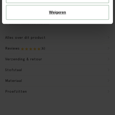
CBW garantie
We maken de bank gebruiksklaar
Weigeren
Verpakkingsmateriaal nemen we mee
Banken retourvoorwaarden
Alles over dit product
Reviews
(6)
Verzending & retour
Stofstaal
Materiaal
Proefzitten