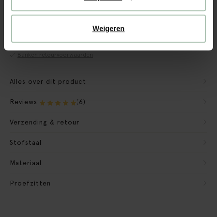
CBW garantie
We maken de bank gebruiksklaar
Weigeren
Verpakkingsmateriaal nemen we mee
Banken retourvoorwaarden
Alles over dit product
Reviews
(6)
Verzending & retour
Stofstaal
Materiaal
Proefzitten