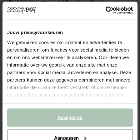
SIR VELVET 2.5-ZITS BANK JUKE GREEN
FOREST
1599.00
Jouw privacyvoorkeuren
Prachtige fluwelen 2.5-zits bank uit de Sir serie van Sissy-Boy.
Het velvet materiaal draagt bij aan het luxe vintage karakter van
We gebruiken cookies om content en advertenties te
de bank. Dit zorgt ervoor dat deze bank, in combinatie met de
personaliseren, om functies voor social media te bieden
rijke kleur, een echte eyecatcher is ...
Lees meer
en om ons websiteverkeer te analyseren. Ook delen we
informatie over uw gebruik van onze site met onze
1
Model
:
2.5-zits (1x)
+ opties
partners voor social media, adverteren en analyse. Deze
partners kunnen deze gegevens combineren met andere
informatie die u aan ze heeft verstrekt of die ze hebben
2
Stof
: Juke Green forest 162
+ kleuropties
verzameld op basis van uw gebruik van hun services.
3
Extra's
+ toevoegen
Accepteren
Levertijd: 10–14 weken
VOEG TOE AAN WINKELMAND
1599.00
€
Aanpassen