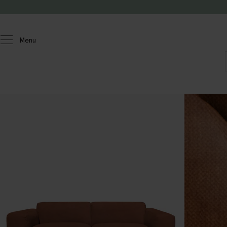
Doorgaan naar artikel
Menu
Homeland
Meubels
Banken
Sir
2.5-zits