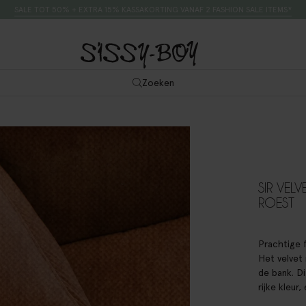
SALE TOT 50% + EXTRA 15% KASSAKORTING VANAF 2 FASHION SALE ITEMS*
Zoeken
SIR VELV
ROEST
Prachtige f
Het velvet 
de bank. D
rijke kleur