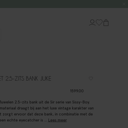
ET 2.5-ZITS BANK JUKE
1599.00
luwelen 2.5-zits bank uit de Sir serie van Sissy-Boy.
materiaal draagt bij aan het luxe vintage karakter van
it zorgt ervoor dat deze bank, in combinatie met de
, een echte eyecatcher is ...
Lees meer