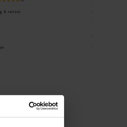
g & retour
en