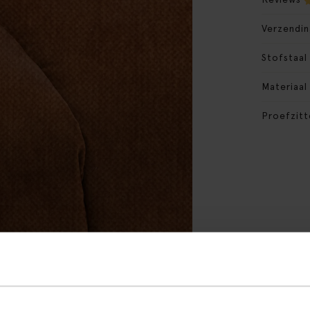
Verzendin
Stofstaal
Materiaal
Proefzitt