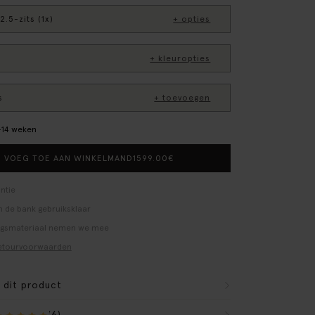
2.5-zits (1x)
+ opties
+ kleuropties
s
+ toevoegen
0–14 weken
1599.00
€
VOEG TOE AAN WINKELMAND
ntie
 de bank gebruiksklaar
ngsmateriaal nemen we mee
etourvoorwaarden
r dit product
(6)