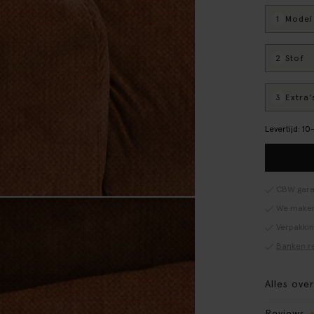
1
Model
:
2
Stof
:
3
Extra'
Levertijd: 1
CBW gara
We maken
Verpakki
Banken r
Alles ove
Reviews