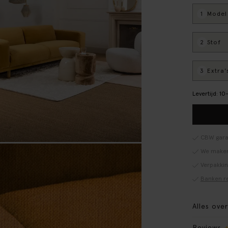
1
Model
:
2
Stof
:
3
Extra'
Levertijd: 1
CBW gara
We maken
Verpakki
Banken r
Alles ove
Reviews