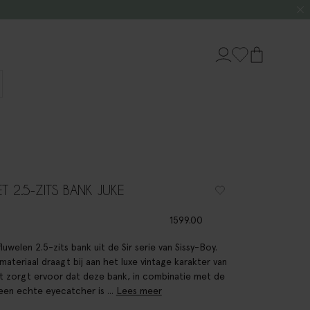
ET 2.5-ZITS BANK JUKE
1599.00
luwelen 2.5-zits bank uit de Sir serie van Sissy-Boy.
materiaal draagt bij aan het luxe vintage karakter van
it zorgt ervoor dat deze bank, in combinatie met de
, een echte eyecatcher is ...
Lees meer