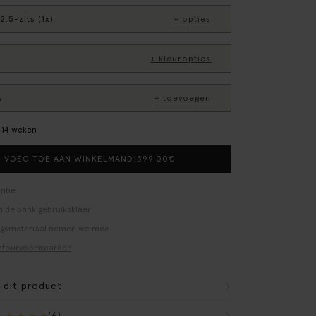
2.5-zits (1x)
+ opties
+ kleuropties
s
+ toevoegen
0–14 weken
1599.00
€
VOEG TOE AAN WINKELMAND
ntie
 de bank gebruiksklaar
ngsmateriaal nemen we mee
etourvoorwaarden
r dit product
(6)