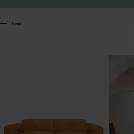
Doorgaan naar artikel
Menu
Homeland
Meubels
Banken
Sir
2.5-zits