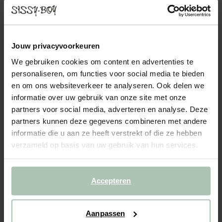
SIR VELVET 4-ZITS BANK JUKE ANTRACIET
1799.00
Prachtige fluwelen 4-zits bank uit de Sir serie van Sissy-Boy. Het
Jouw privacyvoorkeuren
velvet materiaal draagt bij aan het luxe vintage karakter van de
We gebruiken cookies om content en advertenties te
bank. Dit zorgt ervoor dat deze bank, in combinatie met de rijke
personaliseren, om functies voor social media te bieden
kleur, een echte eyecatcher is in...
Lees meer
en om ons websiteverkeer te analyseren. Ook delen we
informatie over uw gebruik van onze site met onze
1
Model
:
4-zits (1x)
+ opties
partners voor social media, adverteren en analyse. Deze
partners kunnen deze gegevens combineren met andere
2
Stof
:
+ kleuropties
informatie die u aan ze heeft verstrekt of die ze hebben
verzameld op basis van uw gebruik van hun services.
3
Extra's
+ toevoegen
Levertijd: 10–14 weken
Accepteren
VOEG TOE AAN WINKELMAND
1799.00
€
Aanpassen