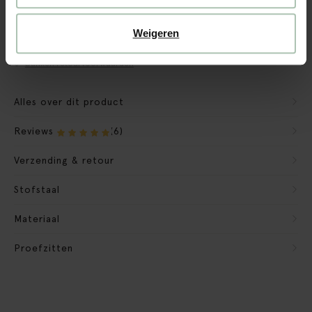
CBW garantie
We maken de bank gebruiksklaar
Weigeren
Verpakkingsmateriaal nemen we mee
Banken retourvoorwaarden
Alles over dit product
Reviews
(6)
Verzending & retour
Stofstaal
Materiaal
Proefzitten