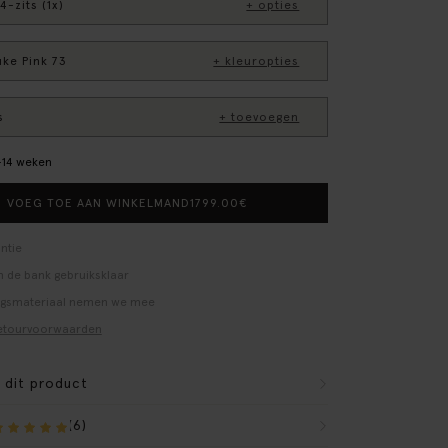
4-zits (1x)
+ opties
uke Pink 73
+ kleuropties
s
+ toevoegen
0–14 weken
1799.00
€
VOEG TOE AAN WINKELMAND
ntie
 de bank gebruiksklaar
ngsmateriaal nemen we mee
etourvoorwaarden
r dit product
(6)