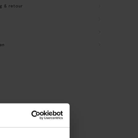
g & retour
en