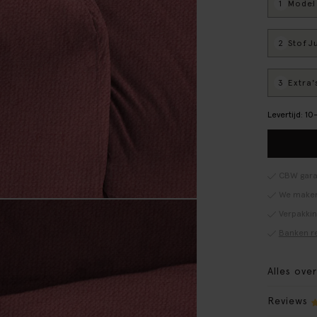
1
Model
:
2
Stof
: J
3
Extra'
Levertijd: 1
CBW gara
We maken
Verpakki
Banken r
Alles ove
Reviews