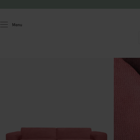
Doorgaan naar artikel
Menu
Homeland
Meubels
Banken
Sir
4-zits