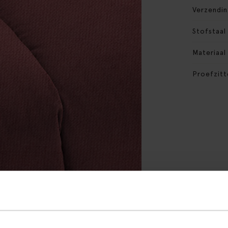
Verzendin
Stofstaal
Materiaal
Proefzitt