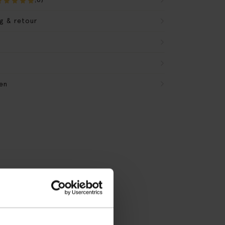
g & retour
en