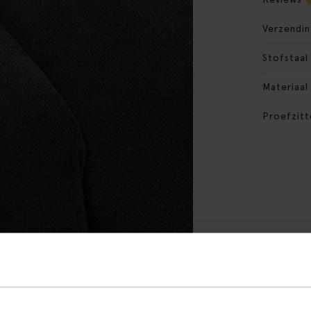
Verzendin
Stofstaal
Materiaal
Proefzitt