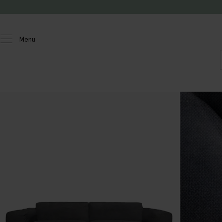
Doorgaan naar artikel
Menu
Homeland
Meubels
Banken
Sir
3-zits