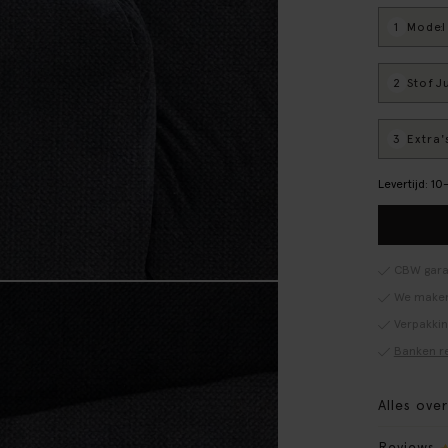
1
Model
:
2
Stof
: J
3
Extra'
Levertijd: 1
CBW gara
We maken
Verpakki
Banken r
Alles ove
Reviews