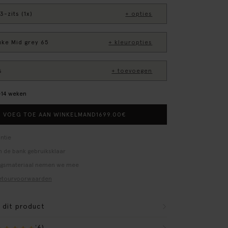
3-zits (1x)
+ opties
uke Mid grey 65
+ kleuropties
s
+ toevoegen
0–14 weken
1699.00
€
VOEG TOE AAN WINKELMAND
ntie
 de bank gebruiksklaar
ngsmateriaal nemen we mee
etourvoorwaarden
r dit product
(6)