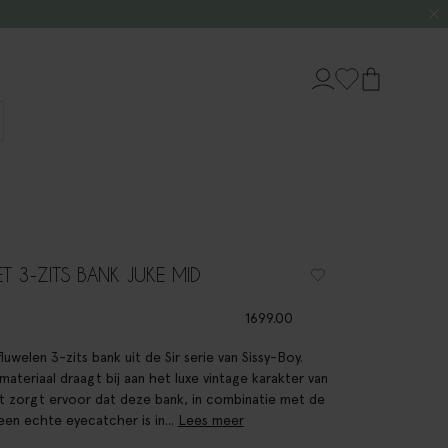
ET 3-ZITS BANK JUKE MID
1699.00
luwelen 3-zits bank uit de Sir serie van Sissy-Boy.
materiaal draagt bij aan het luxe vintage karakter van
it zorgt ervoor dat deze bank, in combinatie met de
, een echte eyecatcher is in...
Lees meer