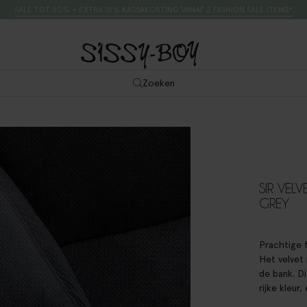
SALE TOT 50% + EXTRA 15% KASSAKORTING VANAF 2 FASHION SALE ITEMS*
Zoeken
SIR VELV
GREY
Prachtige f
Het velvet 
de bank. D
rijke kleur