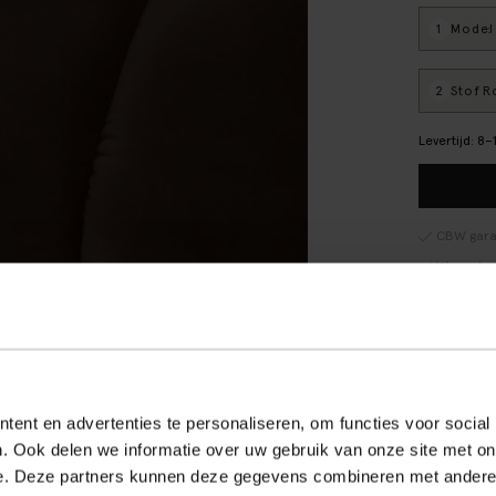
1
Model
:
2
Stof
: 
Levertijd: 8
CBW gara
We maken
Verpakki
Banken r
Alles ove
ent en advertenties te personaliseren, om functies voor social
Reviews
. Ook delen we informatie over uw gebruik van onze site met on
e. Deze partners kunnen deze gegevens combineren met andere i
Verzendin