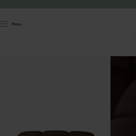
Doorgaan naar artikel
Menu
Homeland
Meubels
Banken
Marquis
Modulair