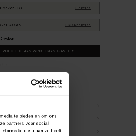
Hocker (1x)
+ opties
Royal Cacao
+ kleuropties
–12 weken
649.00
€
VOEG TOE AAN WINKELMAND
ntie
 de bank gebruiksklaar
ngsmateriaal nemen we mee
etourvoorwaarden
r dit product
 media te bieden en om ons
(13)
ze partners voor social
nformatie die u aan ze heeft
g & retour