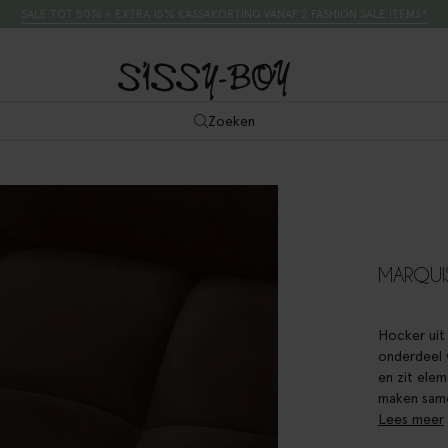
SALE TOT 50% + EXTRA 15% KASSAKORTING VANAF 2 FASHION SALE ITEMS*
Zoeken
MARQUI
Hocker uit 
onderdeel 
en zit elem
maken same
Lees meer