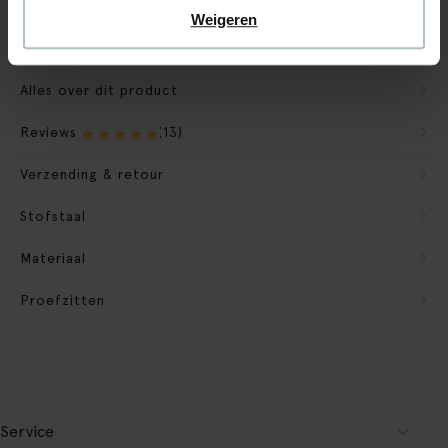
Verpakkingsmateriaal nemen we mee
Weigeren
Banken retourvoorwaarden
Alles over dit product
Reviews
(13)
Verzending & retour
Stofstaal
Materiaal
Proefzitten
Service