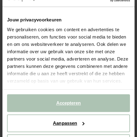
MARQUIS HOCKER ROYAL ARMY
649.00
Jouw privacyvoorkeuren
Hocker uit de Marquis serie van Sissy-Boy. De hocker is
We gebruiken cookies om content en advertenties te
onderdeel van een modulaire bankenserie, waar ook een stoel-
personaliseren, om functies voor social media te bieden
en zit element bijhoort. Je kan dus eindeloos veel opstellingen
en om ons websiteverkeer te analyseren. Ook delen we
maken samen met de andere elementen van de serie....
Lees meer
informatie over uw gebruik van onze site met onze
partners voor social media, adverteren en analyse. Deze
1
Model
:
Hocker (1x)
+ opties
partners kunnen deze gegevens combineren met andere
informatie die u aan ze heeft verstrekt of die ze hebben
2
Stof
: Royal Army
+ kleuropties
verzameld op basis van uw gebruik van hun services.
Levertijd: 8–12 weken
Accepteren
VOEG TOE AAN WINKELMAND
649.00
€
CBW garantie
Aanpassen
We maken de bank gebruiksklaar