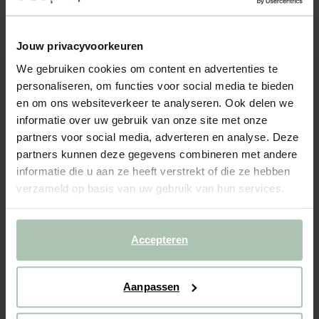
MARQUIS MODULAIRE BANK ARTIC GREY
2099.00
Jouw privacyvoorkeuren
Modulaire bank uit de Marquis serie van Sissy-Boy. De bank
We gebruiken cookies om content en advertenties te
bestaat uit een hoek, een hocker en een zitting/stoel. De bank
personaliseren, om functies voor social media te bieden
is 100% modulair je kan er dus eindeloos veel opstellingen mee
en om ons websiteverkeer te analyseren. Ook delen we
maken. Vul je modulaire bank bijvoorbeeld nog...
Lees meer
informatie over uw gebruik van onze site met onze
partners voor social media, adverteren en analyse. Deze
1
Model
:
Modulaire bank (1x)
+ opties
partners kunnen deze gegevens combineren met andere
informatie die u aan ze heeft verstrekt of die ze hebben
2
Stof
: Artic Grey
+ kleuropties
verzameld op basis van uw gebruik van hun services.
Levertijd: 8–12 weken
Accepteren
VOEG TOE AAN WINKELMAND
2099.00
€
CBW garantie
Aanpassen
We maken de bank gebruiksklaar