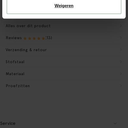
Verpakkingsmateriaal nemen we mee
Weigeren
Banken retourvoorwaarden
Alles over dit product
Reviews
(13)
Verzending & retour
Stofstaal
Materiaal
Proefzitten
Service