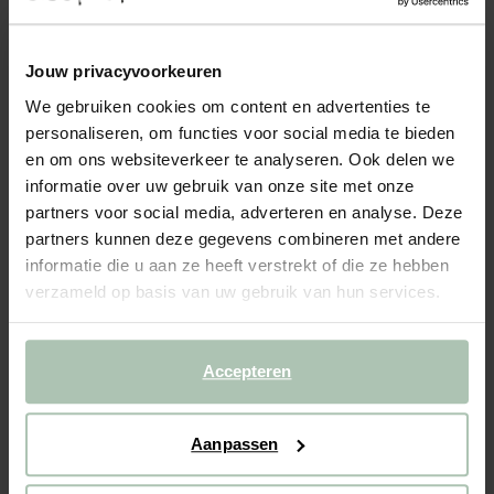
KING 3-ZITS BANK SOIL NATUREL
1849.00
Jouw privacyvoorkeuren
Deze 3-zits chaise longue uit de King collectie van Sissy-Boy is
We gebruiken cookies om content en advertenties te
een schitterende toevoeging aan ieder interieur. De vulling van
personaliseren, om functies voor social media te bieden
de bank bestaat uit hoogwaardige koudschuim-vullingen
en om ons websiteverkeer te analyseren. Ook delen we
afgedekt met dons, wat zorgt voor een aangenaam...
Lees meer
informatie over uw gebruik van onze site met onze
partners voor social media, adverteren en analyse. Deze
1
Model
:
3-zits (1x)
+ opties
partners kunnen deze gegevens combineren met andere
informatie die u aan ze heeft verstrekt of die ze hebben
2
Stof
: Soil Naturel 01
+ kleuropties
verzameld op basis van uw gebruik van hun services.
Levertijd: 10–14 weken
Accepteren
VOEG TOE AAN WINKELMAND
1849.00
€
CBW garantie
Aanpassen
We maken de bank gebruiksklaar