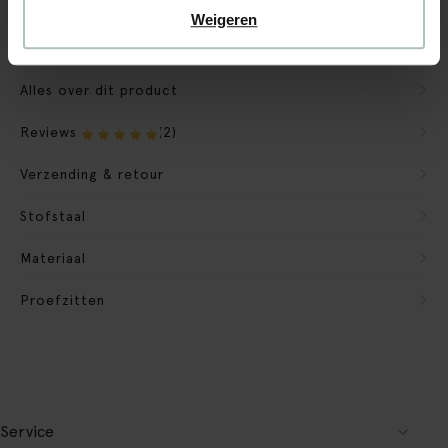
Verpakkingsmateriaal nemen we mee
Weigeren
Banken retourvoorwaarden
Alles over dit product
Reviews
(2)
Verzending & retour
Stofstaal
Materiaal
Proefzitten
Service