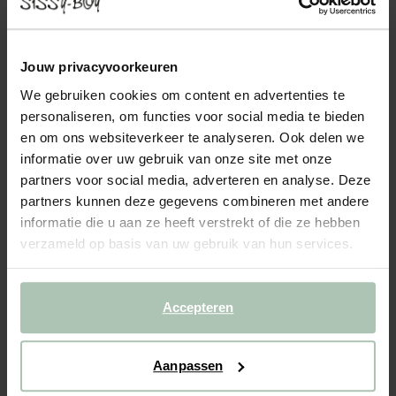
KING 3-ZITS BANK CHAISE LONGUE LINKS
HERITAGE PACIFIC
2099.00
Jouw privacyvoorkeuren
We gebruiken cookies om content en advertenties te
Deze 3-zits chaise longue uit de King collectie van Sissy-Boy is
een schitterende toevoeging aan ieder interieur. De vulling van
personaliseren, om functies voor social media te bieden
de bank bestaat uit hoogwaardige koudschuim-vullingen
en om ons websiteverkeer te analyseren. Ook delen we
afgedekt met dons, wat zorgt voor een aangenaam...
Lees meer
informatie over uw gebruik van onze site met onze
partners voor social media, adverteren en analyse. Deze
1
Model
:
3-zits longue links (1x)
+ opties
partners kunnen deze gegevens combineren met andere
informatie die u aan ze heeft verstrekt of die ze hebben
verzameld op basis van uw gebruik van hun services.
2
Stof
: Heritage Pacific 706
+ kleuropties
Levertijd: 10–14 weken
Accepteren
VOEG TOE AAN WINKELMAND
2099.00
€
Aanpassen
CBW garantie
We maken de bank gebruiksklaar