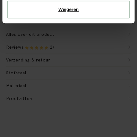
Verpakkingsmateriaal nemen we mee
Weigeren
Banken retourvoorwaarden
Alles over dit product
Reviews
(2)
Verzending & retour
Stofstaal
Materiaal
Proefzitten