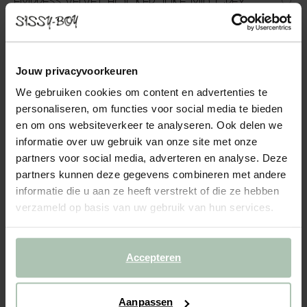
EMPRESS VELVET HOCKER JUKE MID GREY
449.00
In onze Empress bank komen modern en vintage samen. De
Jouw privacyvoorkeuren
strakke lijnen gecombineerd met zachte rondingen zorgen voor
een perfecte balans tussen eigentijds en vintage. Door het
We gebruiken cookies om content en advertenties te
elegante velvet materiaal heeft de bank een luxe en sma...
personaliseren, om functies voor social media te bieden
Lees meer
en om ons websiteverkeer te analyseren. Ook delen we
informatie over uw gebruik van onze site met onze
1
Model
partners voor social media, adverteren en analyse. Deze
partners kunnen deze gegevens combineren met andere
informatie die u aan ze heeft verstrekt of die ze hebben
2
Stof
: Juke Mid grey 65
+ kleuropties
verzameld op basis van uw gebruik van hun services.
3
Extra's
:
Hocker (1)
+ toevoegen
Accepteren
Levertijd: 10–14 weken
VOEG TOE AAN WINKELMAND
449.00
€
Aanpassen