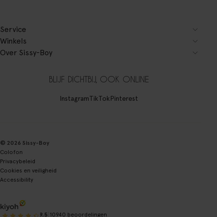
Service
Winkels
Over Sissy-Boy
BLIJF DICHTBIJ, OOK ONLINE
Instagram
TikTok
Pinterest
© 2026 Sissy-Boy
Colofon
Privacybeleid
Cookies en veiligheid
Accessibility
|
9.5
10940 beoordelingen