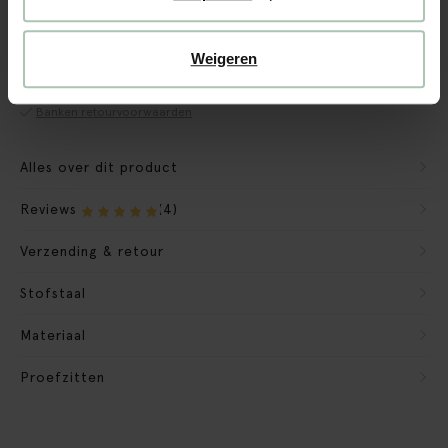
CBW garantie
We maken de bank gebruiksklaar
Weigeren
Verpakkingsmateriaal nemen we mee
Banken retourvoorwaarden
Alles over dit product
Reviews
(4)
Verzending & retour
Stofstaal
Materiaal
Proefzitten