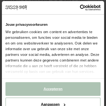
EMPRESS 3,5-ZITS BANK SOIL ARMY GREEN
2399.00
In onze Empress bank komen modern en vintage samen. De
Jouw privacyvoorkeuren
strakke lijnen gecombineerd met zachte rondingen zorgen voor
een perfecte balans tussen eigentijds en vintage. De poten zijn
We gebruiken cookies om content en advertenties te
gemaakt van zwarte kunststof en de stof is gemaakt...
personaliseren, om functies voor social media te bieden
Lees meer
en om ons websiteverkeer te analyseren. Ook delen we
informatie over uw gebruik van onze site met onze
1
Model
:
3.5-zits (1x)
+ opties
partners voor social media, adverteren en analyse. Deze
partners kunnen deze gegevens combineren met andere
informatie die u aan ze heeft verstrekt of die ze hebben
2
Stof
: Soil Army green 14
+ kleuropties
verzameld op basis van uw gebruik van hun services.
3
Extra's
+ toevoegen
Accepteren
Levertijd: 10–14 weken
VOEG TOE AAN WINKELMAND
2399.00
€
Aanpassen