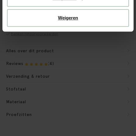
CBW garantie
We maken de bank gebruiksklaar
Weigeren
Verpakkingsmateriaal nemen we mee
Banken retourvoorwaarden
Alles over dit product
Reviews
(4)
Verzending & retour
Stofstaal
Materiaal
Proefzitten