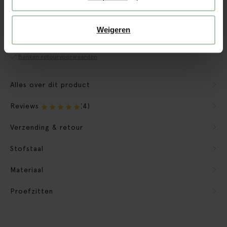
CBW garantie
We maken de bank gebruiksklaar
Weigeren
Verpakkingsmateriaal nemen we mee
Banken retourvoorwaarden
Alles over dit product
Reviews
(4)
Verzending & retour
Stofstaal
Materiaal
Proefzitten