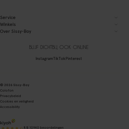
Service
Winkels
Over Sissy-Boy
BLIJF DICHTBIJ, OOK ONLINE
Instagram
TikTok
Pinterest
© 2026 Sissy-Boy
Colofon
Privacybeleid
Cookies en veiligheid
Accessibility
|
9.5
10940 beoordelingen