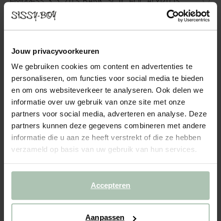
EMPRESS 3,5-ZITS BANK SOIL EUCALYPTUS
2399.00
In onze Empress bank komen modern en vintage samen. De
Jouw privacyvoorkeuren
strakke lijnen gecombineerd met zachte rondingen zorgen voor
een perfecte balans tussen eigentijds en vintage. De poten zijn
We gebruiken cookies om content en advertenties te
gemaakt van zwarte kunststof en de stof is gemaakt...
personaliseren, om functies voor social media te bieden
Lees meer
en om ons websiteverkeer te analyseren. Ook delen we
informatie over uw gebruik van onze site met onze
1
Model
:
3.5-zits (1x)
+ opties
partners voor social media, adverteren en analyse. Deze
partners kunnen deze gegevens combineren met andere
informatie die u aan ze heeft verstrekt of die ze hebben
2
Stof
: Soil Eucalyptus 193
+ kleuropties
verzameld op basis van uw gebruik van hun services.
3
Extra's
+ toevoegen
Accepteren
Levertijd: 10–14 weken
VOEG TOE AAN WINKELMAND
2399.00
€
Aanpassen