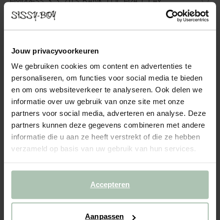
EMPRESS 3,5-ZITS BANK LUCERA CLAY
2399.00
In onze Empress bank komen modern en vintage samen. De
Jouw privacyvoorkeuren
strakke lijnen gecombineerd met zachte rondingen zorgen voor
een perfecte balans tussen eigentijds en vintage. De poten zijn
We gebruiken cookies om content en advertenties te
gemaakt van zwarte kunststof en de stof is gemaakt...
personaliseren, om functies voor social media te bieden
Lees meer
en om ons websiteverkeer te analyseren. Ook delen we
informatie over uw gebruik van onze site met onze
1
Model
:
3.5-zits (1x)
+ opties
partners voor social media, adverteren en analyse. Deze
partners kunnen deze gegevens combineren met andere
informatie die u aan ze heeft verstrekt of die ze hebben
2
Stof
: Lucera Clay 84
+ kleuropties
verzameld op basis van uw gebruik van hun services.
3
Extra's
+ toevoegen
Accepteren
Levertijd: 10–14 weken
VOEG TOE AAN WINKELMAND
2399.00
€
Aanpassen