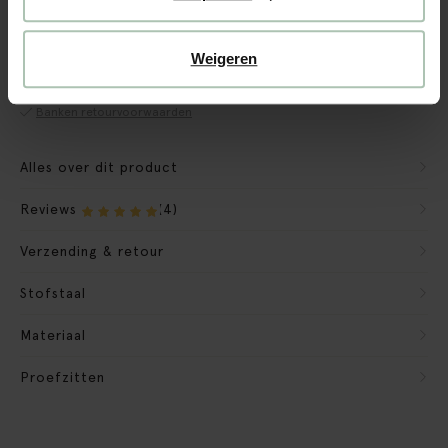
CBW garantie
We maken de bank gebruiksklaar
Weigeren
Verpakkingsmateriaal nemen we mee
Banken retourvoorwaarden
Alles over dit product
Reviews
(4)
Verzending & retour
Stofstaal
Materiaal
Proefzitten