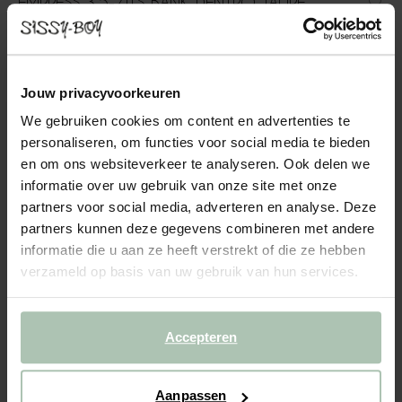
EMPRESS 3,5-ZITS BANK DENTRO TAUPE
2399.00
In onze Empress bank komen modern en vintage samen. De
Jouw privacyvoorkeuren
strakke lijnen gecombineerd met zachte rondingen zorgen voor
een perfecte balans tussen eigentijds en vintage. De poten zijn
We gebruiken cookies om content en advertenties te
gemaakt van zwarte kunststof en de stof is gemaakt...
personaliseren, om functies voor social media te bieden
Lees meer
en om ons websiteverkeer te analyseren. Ook delen we
informatie over uw gebruik van onze site met onze
1
Model
:
3.5-zits (1x)
+ opties
partners voor social media, adverteren en analyse. Deze
partners kunnen deze gegevens combineren met andere
informatie die u aan ze heeft verstrekt of die ze hebben
2
Stof
: Dentro Taupe 12
+ kleuropties
verzameld op basis van uw gebruik van hun services.
3
Extra's
+ toevoegen
Accepteren
Levertijd: 10–14 weken
VOEG TOE AAN WINKELMAND
2399.00
€
Aanpassen