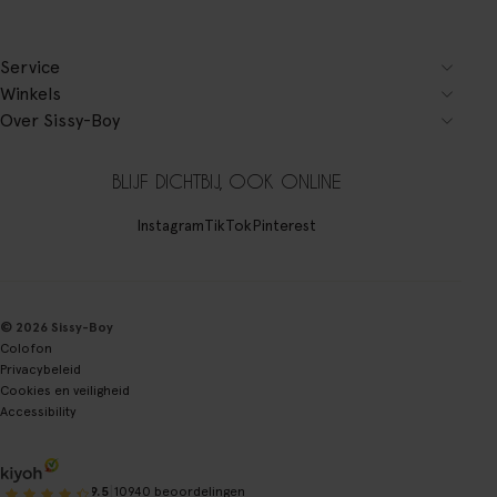
Service
Winkels
Over Sissy-Boy
BLIJF DICHTBIJ, OOK ONLINE
Instagram
TikTok
Pinterest
© 2026 Sissy-Boy
Colofon
Privacybeleid
Cookies en veiligheid
Accessibility
|
9.5
10940 beoordelingen