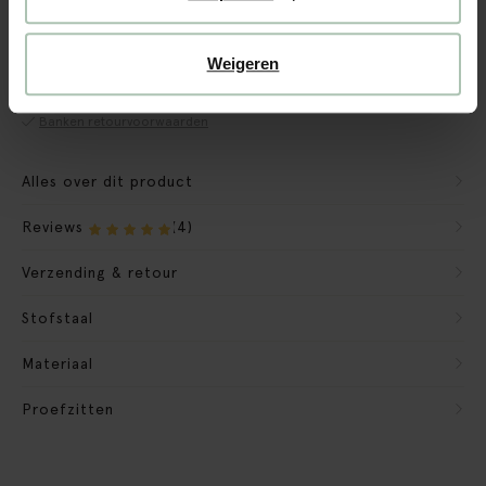
CBW garantie
We maken de bank gebruiksklaar
Weigeren
Verpakkingsmateriaal nemen we mee
Banken retourvoorwaarden
Alles over dit product
Reviews
(4)
Verzending & retour
Stofstaal
Materiaal
Proefzitten