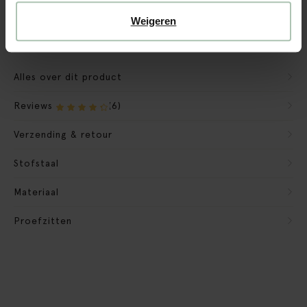
Verpakkingsmateriaal nemen we mee
Weigeren
Banken retourvoorwaarden
Alles over dit product
Reviews
(6)
Verzending & retour
Stofstaal
Materiaal
Proefzitten