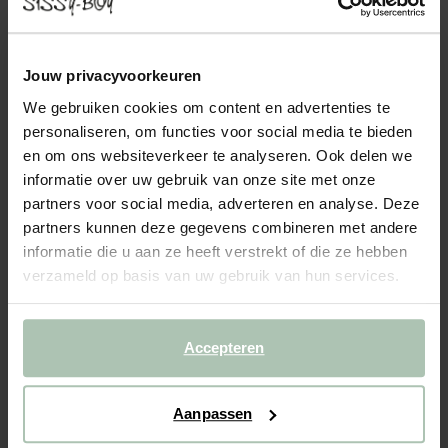
EARL CHAISE LONGUE RECHTS FORWARD
LIGHT GREY
999.00
Jouw privacyvoorkeuren
We gebruiken cookies om content en advertenties te
Chaise longue met armleuning rechts uit de Earl serie van Sissy-
Boy. De chaise longue kan gebruikt worden als onderdeel van de
personaliseren, om functies voor social media te bieden
modulaire Earl bank in combinatie met andere losse onderdelen.
en om ons websiteverkeer te analyseren. Ook delen we
De Earl bank is kenmerkend door de strak...
Lees meer
informatie over uw gebruik van onze site met onze
partners voor social media, adverteren en analyse. Deze
1
Model
:
Chaise longue rechts (1x)
+ opties
partners kunnen deze gegevens combineren met andere
informatie die u aan ze heeft verstrekt of die ze hebben
verzameld op basis van uw gebruik van hun services.
2
Stof
: Forward light grey 60
+ kleuropties
Levertijd: 8–11 weken
Accepteren
VOEG TOE AAN WINKELMAND
999.00
€
Aanpassen
CBW garantie
We maken de bank gebruiksklaar