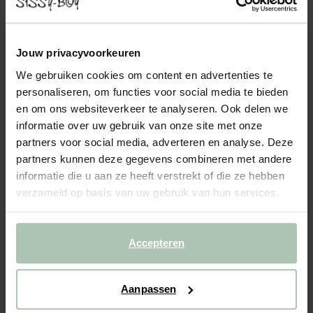
EARL 1.5-ZITS BANK ARM LINKS FORWARD
SHIITAKE
799.00
Jouw privacyvoorkeuren
We gebruiken cookies om content en advertenties te
1,5-zits bank met de armleuning links uit de Earl serie van Sissy-
Boy. De zitting kan gebruikt worden als onderdeel van de
personaliseren, om functies voor social media te bieden
modulaire Earl bank in combinatie met andere losse onderdelen.
en om ons websiteverkeer te analyseren. Ook delen we
De Earl bank is kenmerkend door de strakke s...
Lees meer
informatie over uw gebruik van onze site met onze
partners voor social media, adverteren en analyse. Deze
1
Model
:
1.5-zits arm links (1x)
+ opties
partners kunnen deze gegevens combineren met andere
informatie die u aan ze heeft verstrekt of die ze hebben
verzameld op basis van uw gebruik van hun services.
2
Stof
: Forward Shiitake 124
+ kleuropties
Levertijd: 8–12 weken
Accepteren
VOEG TOE AAN WINKELMAND
799.00
€
Aanpassen
CBW garantie
We maken de bank gebruiksklaar