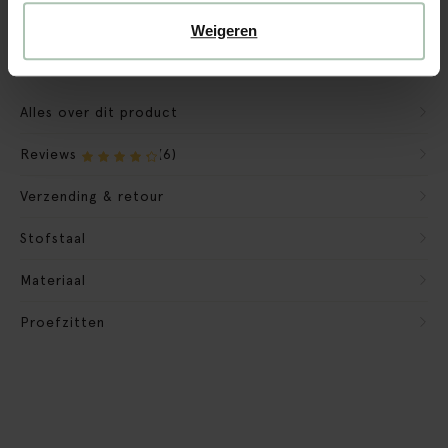
Verpakkingsmateriaal nemen we mee
Weigeren
Banken retourvoorwaarden
Alles over dit product
Reviews
(6)
Verzending & retour
Stofstaal
Materiaal
Proefzitten