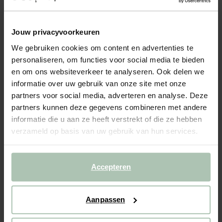
EARL VELVET ZIT JUKE DARK GREEN HUNTER
699.00
Jouw privacyvoorkeuren
1,5-zits bank zonder armleuning uit de Earl serie van Sissy-Boy.
We gebruiken cookies om content en advertenties te
De zitting kan gebruikt worden als onderdeel van de modulaire
personaliseren, om functies voor social media te bieden
Earl bank in combinatie met andere losse onderdelen. De Earl
en om ons websiteverkeer te analyseren. Ook delen we
bank is kenmerkend door de strakke stoffer...
Lees meer
informatie over uw gebruik van onze site met onze
partners voor social media, adverteren en analyse. Deze
1
Model
:
1.5-zits (1x)
+ opties
partners kunnen deze gegevens combineren met andere
informatie die u aan ze heeft verstrekt of die ze hebben
2
Stof
: Juke Dark green hunter 156
+ kleuropties
verzameld op basis van uw gebruik van hun services.
Levertijd: 8–12 weken
Accepteren
VOEG TOE AAN WINKELMAND
699.00
€
CBW garantie
Aanpassen
We maken de bank gebruiksklaar