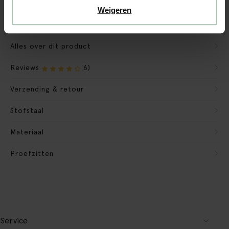
Verpakkingsmateriaal nemen we mee
Weigeren
Banken retourvoorwaarden
Alles over dit product
Reviews
(6)
Verzending & retour
Stofstaal
Materiaal
Proefzitten
Service