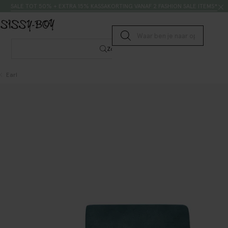
Doorgaan naar artikel
Zoeken
SALE TOT 50% + EXTRA 15% KASSAKORTING VANAF 2 FASHION SALE ITEMS*
Submit search
Zoeken
Earl