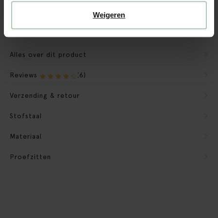
Verpakkingsmateriaal nemen we mee
Weigeren
Banken retourvoorwaarden
Alles over dit product
Reviews
(6)
Verzending & retour
Stofstaal
Materiaal
Proefzitten