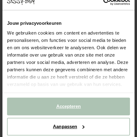
EARL VELVET OTTO LONGUE LINKS JUKE
GRIJS BLAUW
799.00
Jouw privacyvoorkeuren
We gebruiken cookies om content en advertenties te
Otto longue links uit de Earl serie van Sissy-Boy. De otto longue
kan gebruikt worden als onderdeel van de modulaire Earl bank in
personaliseren, om functies voor social media te bieden
combinatie met andere losse onderdelen. De Earl bank is
en om ons websiteverkeer te analyseren. Ook delen we
kenmerkend door de strakke stoffering die de...
Lees meer
informatie over uw gebruik van onze site met onze
partners voor social media, adverteren en analyse. Deze
1
Model
:
Otto longue links (1x)
+ opties
partners kunnen deze gegevens combineren met andere
informatie die u aan ze heeft verstrekt of die ze hebben
verzameld op basis van uw gebruik van hun services.
2
Stof
: Juke Grijsblauw 158
+ kleuropties
Levertijd: 8–12 weken
Accepteren
VOEG TOE AAN WINKELMAND
799.00
€
Aanpassen
CBW garantie
We maken de bank gebruiksklaar