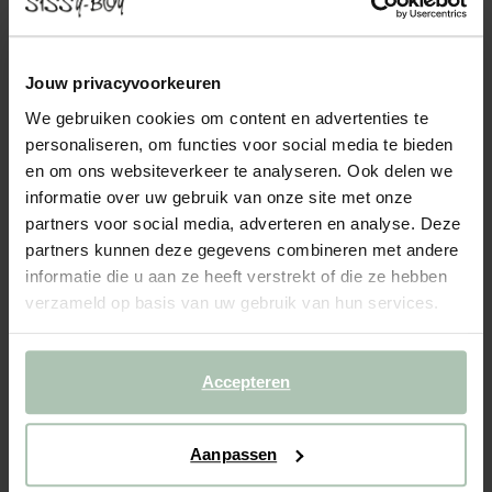
EARL VELVET OTTO LONGUE LINKS JUKE MID
GREY
799.00
Jouw privacyvoorkeuren
We gebruiken cookies om content en advertenties te
Otto longue links uit de Earl serie van Sissy-Boy. De otto longue
kan gebruikt worden als onderdeel van de modulaire Earl bank in
personaliseren, om functies voor social media te bieden
combinatie met andere losse onderdelen. De Earl bank is
en om ons websiteverkeer te analyseren. Ook delen we
kenmerkend door de strakke stoffering die de...
Lees meer
informatie over uw gebruik van onze site met onze
partners voor social media, adverteren en analyse. Deze
1
Model
:
Otto longue links (1x)
+ opties
partners kunnen deze gegevens combineren met andere
informatie die u aan ze heeft verstrekt of die ze hebben
verzameld op basis van uw gebruik van hun services.
2
Stof
: Juke Mid grey 65
+ kleuropties
Levertijd: 8–12 weken
Accepteren
VOEG TOE AAN WINKELMAND
799.00
€
Aanpassen
CBW garantie
We maken de bank gebruiksklaar