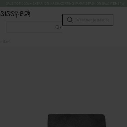
Doorgaan naar artikel
Zoeken
SALE TOT 50% + EXTRA 15% KASSAKORTING VANAF 2 FASHION SALE ITEMS*
Submit search
Zoeken
Earl