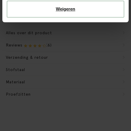
Verpakkingsmateriaal nemen we mee
Weigeren
Banken retourvoorwaarden
Alles over dit product
Reviews
(6)
Verzending & retour
Stofstaal
Materiaal
Proefzitten