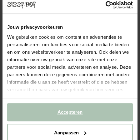
EARL VELVET 4-ZITS BANK CHAISE LONGUE
RECHTS OTTO LONGUE LINKS JUKE MID
GREY
Jouw privacyvoorkeuren
2299.00
We gebruiken cookies om content en advertenties te
Modulaire 4-zits bank met de chaise longue rechts en de otto
personaliseren, om functies voor social media te bieden
longue links uit de Earl serie van Sissy-Boy. De bank bestaat uit
en om ons websiteverkeer te analyseren. Ook delen we
een chaise longue links, een zitting en een otto longue rechts.
informatie over uw gebruik van onze site met onze
De bank is modulair, je kan de bank bij...
Lees meer
partners voor social media, adverteren en analyse. Deze
partners kunnen deze gegevens combineren met andere
1
Model
:
4-zits rechts (1x)
+ opties
informatie die u aan ze heeft verstrekt of die ze hebben
verzameld op basis van uw gebruik van hun services.
2
Stof
: Juke Mid grey 65
+ kleuropties
Levertijd: 8–11 weken
Accepteren
VOEG TOE AAN WINKELMAND
2299.00
€
Aanpassen
CBW garantie