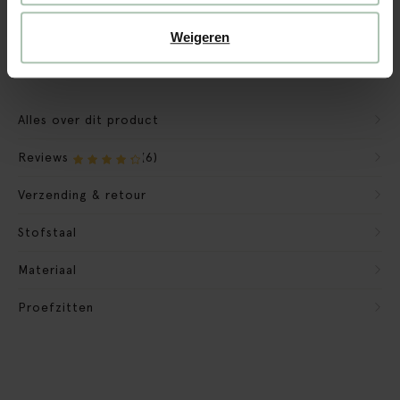
We maken de bank gebruiksklaar
Weigeren
Verpakkingsmateriaal nemen we mee
Banken retourvoorwaarden
Alles over dit product
Reviews
(6)
Verzending & retour
Stofstaal
Materiaal
Proefzitten