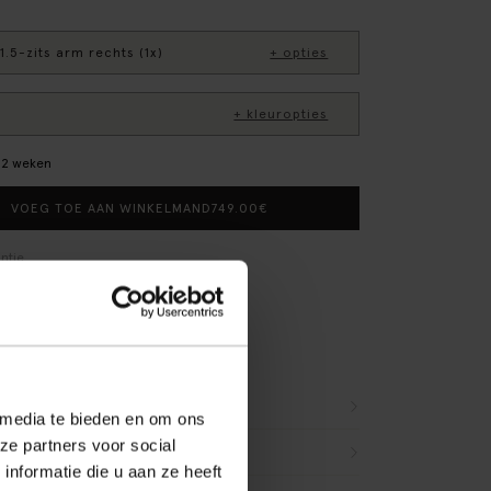
1.5-zits arm rechts (1x)
+ opties
+ kleuropties
–12 weken
749.00
€
VOEG TOE AAN WINKELMAND
ntie
 de bank gebruiksklaar
ngsmateriaal nemen we mee
etourvoorwaarden
r dit product
 media te bieden en om ons
ze partners voor social
(6)
nformatie die u aan ze heeft