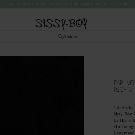
SALE TOT 50% + EXTRA 15% KASSAKORTING VANAF 2 FASHION SALE ITEMS*
Zoeken
EARL VE
RECHTS 
1,5-zits ba
Sissy-Boy. 
Earl bank.
stoffering 
Lees meer