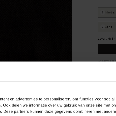
1
Model
:
2
Stof
:
Levertijd: 8
CBW gara
We maken
Verpakki
Banken r
Alles ove
ent en advertenties te personaliseren, om functies voor social
. Ook delen we informatie over uw gebruik van onze site met on
Reviews
e. Deze partners kunnen deze gegevens combineren met andere i