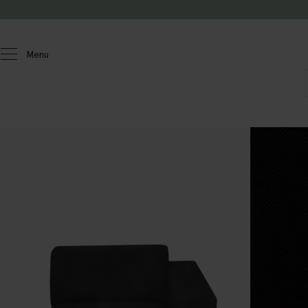
Doorgaan naar artikel
Menu
Homeland
Meubels
Banken
Earl