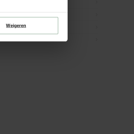
g & retour
Weigeren
en