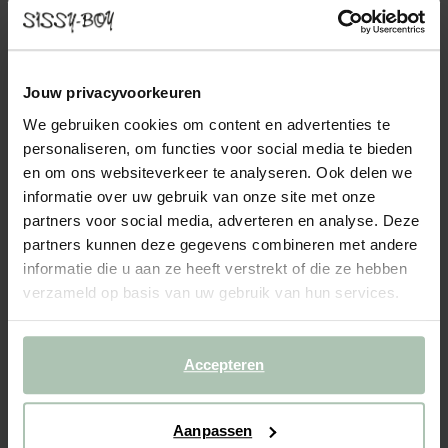
THE DUKE BANK 2,5-ZITS TAFT ECRU
1849.00
Beige 2,5-zits bank uit The Duke serie van Sissy-Boy. The Duke
Jouw privacyvoorkeuren
bank is een compacte bank met een eigenzinnige uitstraling. De
We gebruiken cookies om content en advertenties te
metalen poten die doorlopen aan de zijkant geven de bank een
personaliseren, om functies voor social media te bieden
unieke touch. Het gebruik van echt dons (RD...
Lees meer
en om ons websiteverkeer te analyseren. Ook delen we
informatie over uw gebruik van onze site met onze
1
Model
:
2.5-zits (1x)
+ opties
partners voor social media, adverteren en analyse. Deze
partners kunnen deze gegevens combineren met andere
2
Stof
: Taft Ecru 102
+ kleuropties
informatie die u aan ze heeft verstrekt of die ze hebben
verzameld op basis van uw gebruik van hun services.
3
Extra's
+ toevoegen
Levertijd: 8–11 weken
Accepteren
VOEG TOE AAN WINKELMAND
1849.00
€
Aanpassen