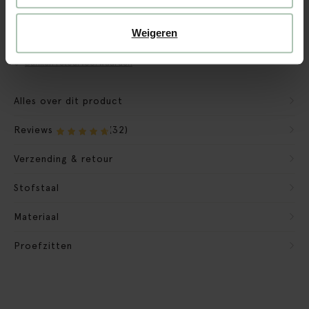
CBW garantie
We maken de bank gebruiksklaar
Weigeren
Verpakkingsmateriaal nemen we mee
Banken retourvoorwaarden
Alles over dit product
Reviews
(32)
Verzending & retour
Stofstaal
Materiaal
Proefzitten