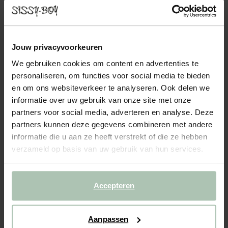
THE DUKE BANK 3-ZITS TAFT CHARCOAL
2049.00
Zwarte 3-zits bank uit The Duke serie van Sissy-Boy. The Duke
Jouw privacyvoorkeuren
bank is een compacte bank met een eigenzinnige uitstraling. De
We gebruiken cookies om content en advertenties te
metalen poten die doorlopen aan de zijkant geven de bank een
personaliseren, om functies voor social media te bieden
unieke touch. Het gebruik van echt dons (RDS...
Lees meer
en om ons websiteverkeer te analyseren. Ook delen we
informatie over uw gebruik van onze site met onze
1
Model
:
3-zits (1x)
+ opties
partners voor social media, adverteren en analyse. Deze
partners kunnen deze gegevens combineren met andere
2
Stof
: Taft Charcoal 79
+ kleuropties
informatie die u aan ze heeft verstrekt of die ze hebben
verzameld op basis van uw gebruik van hun services.
3
Extra's
+ toevoegen
Levertijd: 8–12 weken
Accepteren
VOEG TOE AAN WINKELMAND
2049.00
€
Aanpassen