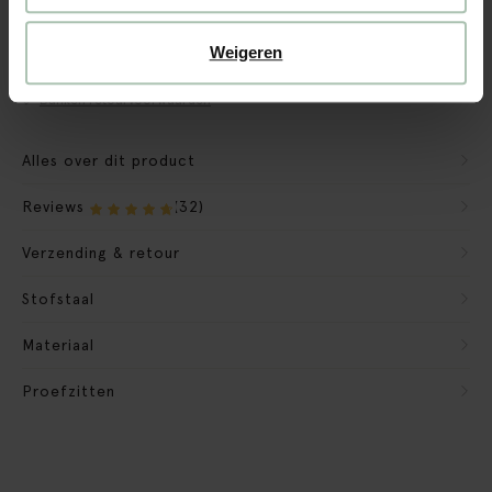
CBW garantie
We maken de bank gebruiksklaar
Weigeren
Verpakkingsmateriaal nemen we mee
Banken retourvoorwaarden
Alles over dit product
Reviews
(32)
Verzending & retour
Stofstaal
Materiaal
Proefzitten